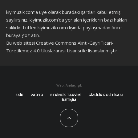
kiyimuzik.com’a üye olarak
buradaki şartları
kabul etmiş
sayılırsınız. kiyimuzik.com’da yer alan içeriklerin bazı hakları
saklıdır. Lütfen kiyimuzik.com dışında paylaşmadan önce
buraya göz atın
.
Bu web sitesi Creative Commons Alıntı-GayriTicari-
Türetilemez 4.0 Uluslararası Lisansı ile lisanslanmıştır.
Web: Andaç Işık
EKIP
RADYO
ETKINLIK TAKVIMI
GIZLILIK POLITIKASI
İLETIŞIM