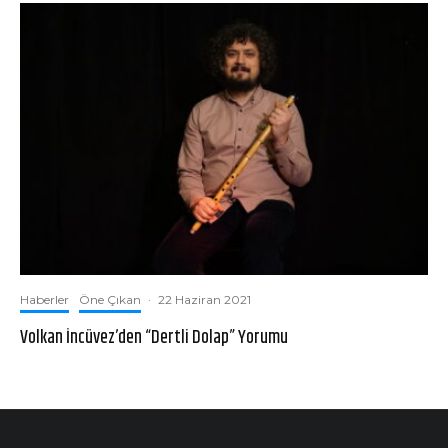
Haberler
Öne Çıkan
·
22 Haziran 2021
Volkan İncüvez’den “Dertli Dolap” Yorumu