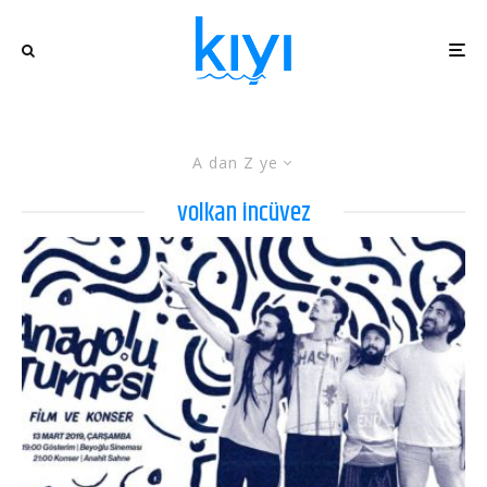
A dan Z ye
volkan incüvez