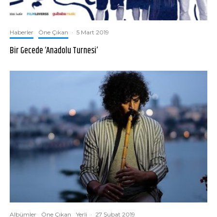
Haberler
Öne Çıkan
·
5 Mart 2019
Bir Gecede ‘Anadolu Turnesi’
Albümler
Öne Çıkan
Yerli
·
27 Şubat 2019