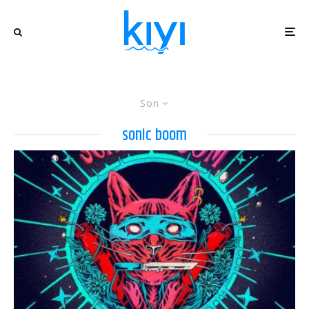
Son
sonic boom