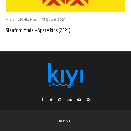
Arşiv
UK Hip Hop
·
13 Şubat 2021
Sleaford Mods – Spare Ribs (2021)
MENÜ