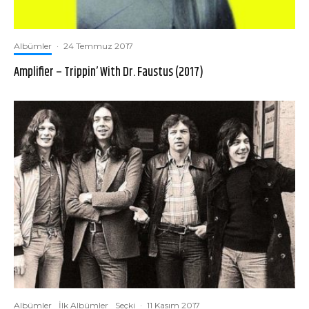
Albümler
·
24 Temmuz 2017
Amplifier – Trippin’ With Dr. Faustus (2017)
Albümler
İlk Albümler
Seçki
·
11 Kasım 2017