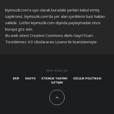
kiyimuzik.com’a üye olarak
buradaki şartları
kabul etmiş
sayılırsınız. kiyimuzik.com’da yer alan içeriklerin bazı hakları
saklıdır. Lütfen kiyimuzik.com dışında paylaşmadan önce
buraya göz atın
.
Bu web sitesi Creative Commons Alıntı-GayriTicari-
Türetilemez 4.0 Uluslararası Lisansı ile lisanslanmıştır.
Web: Andaç Işık
EKIP
RADYO
ETKINLIK TAKVIMI
GIZLILIK POLITIKASI
İLETIŞIM