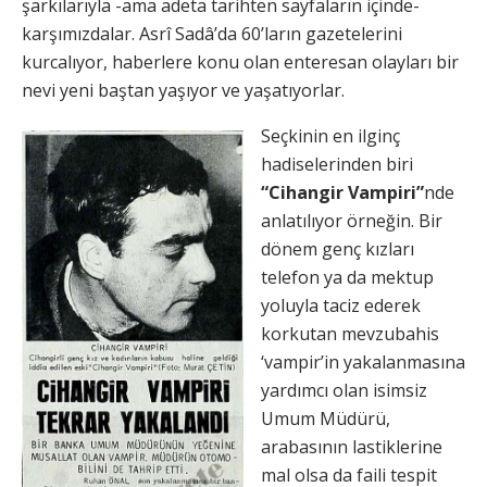
şarkılarıyla -ama adeta tarihten sayfaların içinde-
karşımızdalar. Asrî Sadâ’da 60’ların gazetelerini
kurcalıyor, haberlere konu olan enteresan olayları bir
nevi yeni baştan yaşıyor ve yaşatıyorlar.
Seçkinin en ilginç
hadiselerinden biri
“Cihangir Vampiri”
nde
anlatılıyor örneğin. Bir
dönem genç kızları
telefon ya da mektup
yoluyla taciz ederek
korkutan mevzubahis
‘vampir’in yakalanmasına
yardımcı olan isimsiz
Umum Müdürü,
arabasının lastiklerine
mal olsa da faili tespit