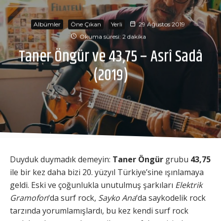
Albümler
Öne Çıkan
Yerli
29 Ağustos 2019
Okuma süresi: 2 dakika
Taner Öngür ve 43,75 – Asrî Sadâ
(2019)
Duyduk duymadık demeyin:
Taner Öngür
grubu
43,75
ile bir kez daha bizi 20. yüzyıl Türkiye’sine ışınlamaya
geldi. Eski ve çoğunlukla unutulmuş şarkıları
Elektrik
Gramofon
‘da surf rock,
Sayko Ana
‘da saykodelik rock
tarzında yorumlamışlardı, bu kez kendi surf rock