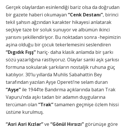
Gerçek olaylardan esinlendiği bariz olsa da doğrudan
bir gazete haberi okumayan
“Cenk Destanı”
, birinci
tekil şahsın ağzından karakter hikayesi anlatarak
seçkiye taze bir soluk sunuyor ve albümün ikinci
yarısını şekillendiriyor. Bu noktadan sonra -hepimizin
aşina olduğu bir çocuk tekerlemesini seslendiren
“Dıgıdık Fışş”
hariç- daha klasik anlamda bir şarkı
sözü yazarlığına rastlıyoruz. Olaylar sanki aşk şarkısı
formuna sokularak şarkıların nostaljik ruhuna güç
katılıyor. 30’lu yıllarda Muhlis Sabahattin Bey
tarafından yazılan Ayşe Opereti’ne selam duran
“Ayşe”
ile 1944’te Bandırma açıklarında batan Trak
Vapuru’nda aşkı tadan bir adamın duygularına
tercüman olan
“Trak”
tamamen geçmişe özlem hissi
üstüne kurulmuş.
“Asri Asri Kızlar”
ve
“Gönül Hırsızı”
görünüşe göre