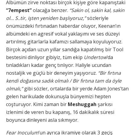
Albümün zirve noktası birçok kişiye göre kapanıştaki
“7empest”
olacağa benzer.
“Sakin ol, sakin kal, sakin
ol… S..tir, işten yeniden başlıyoruz,”
sözleriyle
önümüzdeki fırtınadan haberdar oluyor, Keenan’ın
albümdeki en agresif vokal yaklaşımı ve ses düzeyi
artırılmış gitarlarla kafamızı sallamaya koyuluyoruz.
Birçok açıdan uzun yıllar sandığa kapatılmış bir Tool
bestesini dinliyor gibiyiz, tüm ekip
Undertow
‘da
tınladıkları kadar genç tınlıyor. Haliyle ucundan
nostaljik ve güçlü bir deneyim yaşıyoruz.
“Bir fırtına
kendi doğasına sadık olmalı / Bir fırtına tam da öyle
olmalı,”
gibi sözler, ortalarda bir yerde Adam Jones’tan
gelen harikulade dokunuşla bünyemizi hepten
coşturuyor. Kimi zaman bir
Meshuggah
şarkısı
izlenimi de veren bu kapanış, 16 dakikalık süresi
boyunca dinleyeni asla sıkmıyor.
Fear Inoculum
‘un ayrıca ikramiye olarak 3 geçiş