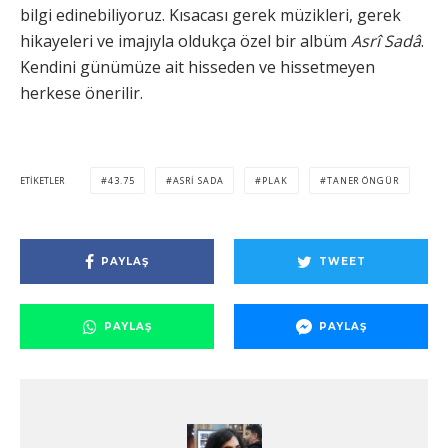
bilgi edinebiliyoruz. Kısacası gerek müzikleri, gerek
hikayeleri ve imajıyla oldukça özel bir albüm
Asrî Sadâ
.
Kendini günümüze ait hisseden ve hissetmeyen
herkese önerilir.
ETIKETLER
43.75
ASRI SADA
PLAK
TANER ÖNGÜR
PAYLAŞ
TWEET
PAYLAŞ
PAYLAŞ