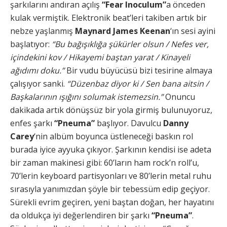
şarkılarını andıran açılış
“Fear Inoculum”
a önceden
kulak vermiştik. Elektronik beat’leri takiben artık bir
nebze yaşlanmış
Maynard James Keenan
‘ın sesi ayini
başlatıyor:
“Bu bağışıklığa şükürler olsun / Nefes ver,
içindekini kov / Hikayemi baştan yarat / Kinayeli
ağıdımı doku.”
Bir vudu büyücüsü bizi tesirine almaya
çalışıyor sanki.
“Düzenbaz diyor ki / Sen bana aitsin /
Başkalarının ışığını solumak istemezsin.”
Onuncu
dakikada artık dönüşsüz bir yola girmiş bulunuyoruz,
enfes şarkı
“Pneuma”
başlıyor. Davulcu
Danny
Carey
‘nin albüm boyunca üstleneceği baskın rol
burada iyice ayyuka çıkıyor. Şarkının kendisi ise adeta
bir zaman makinesi gibi: 60’ların ham rock’n roll’u,
70’lerin keyboard partisyonları ve 80’lerin metal ruhu
sırasıyla yanımızdan şöyle bir tebessüm edip geçiyor.
Sürekli evrim geçiren, yeni baştan doğan, her hayatını
da oldukça iyi değerlendiren bir şarkı
“Pneuma”
.