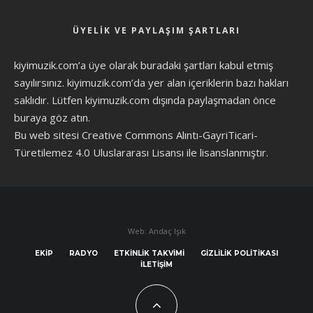
ÜYELIK VE PAYLAŞIM ŞARTLARI
kiyimuzik.com’a üye olarak
buradaki şartları
kabul etmiş
sayılırsınız. kiyimuzik.com’da yer alan içeriklerin bazı hakları
saklıdır. Lütfen kiyimuzik.com dışında paylaşmadan önce
buraya göz atın
.
Bu web sitesi Creative Commons Alıntı-GayriTicari-
Türetilemez 4.0 Uluslararası Lisansı ile lisanslanmıştır.
Web: Andaç Işık
EKIP
RADYO
ETKINLIK TAKVIMI
GIZLILIK POLITIKASI
İLETIŞIM