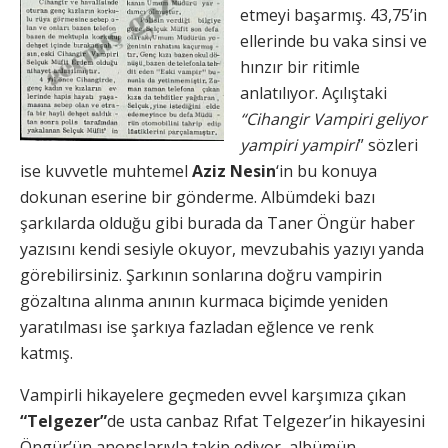
etmeyi başarmış. 43,75’in
ellerinde bu vaka sinsi ve
hınzır bir ritimle
anlatılıyor. Açılıştaki
“Cihangir Vampiri geliyor
yampiri yampiri
” sözleri
ise kuvvetle muhtemel
Aziz Nesin
‘in bu konuya
dokunan eserine bir gönderme. Albümdeki bazı
şarkılarda olduğu gibi burada da Taner Öngür haber
yazısını kendi sesiyle okuyor, mevzubahis yazıyı yanda
görebilirsiniz. Şarkının sonlarına doğru vampirin
gözaltına alınma anının kurmaca biçimde yeniden
yaratılması ise şarkıya fazladan eğlence ve renk
katmış.
Vampirli hikayelere geçmeden evvel karşımıza çıkan
“Telgezer”
de usta canbaz Rıfat Telgezer’in hikayesini
Öngür’ün anonslarıyla takip ediyor, albümün