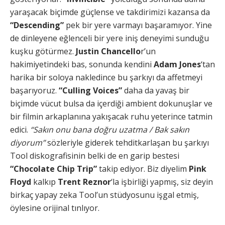
yaraşacak biçimde güçlense ve takdirimizi kazansa da
“Descending”
pek bir yere varmayı başaramıyor. Yine
de dinleyene eğlenceli bir yere iniş deneyimi sunduğu
kuşku götürmez.
Justin Chancello
r’un
hakimiyetindeki bas, sonunda kendini
Adam Jones
‘tan
harika bir soloya nakledince bu şarkıyı da affetmeyi
başarıyoruz.
“Culling Voices”
daha da yavaş bir
biçimde vücut bulsa da içerdiği ambient dokunuşlar ve
bir filmin arkaplanına yakışacak ruhu yeterince tatmin
edici.
“Sakın onu bana doğru uzatma / Bak sakın
diyorum”
sözleriyle giderek tehditkarlaşan bu şarkıyı
Tool diskografisinin belki de en garip bestesi
“Chocolate Chip Trip”
takip ediyor. Biz diyelim
Pink
Floyd
kalkıp
Trent Reznor
‘la işbirliği yapmış, siz deyin
birkaç yapay zeka Tool’un stüdyosunu işgal etmiş,
öylesine orijinal tınlıyor.