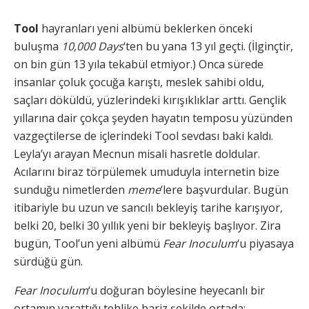
Tool
hayranları yeni albümü beklerken önceki
buluşma
10,000 Days
‘ten bu yana 13 yıl geçti. (İlginçtir,
on bin gün 13 yıla tekabül etmiyor.) Onca sürede
insanlar çoluk çocuğa karıştı, meslek sahibi oldu,
saçları döküldü, yüzlerindeki kırışıklıklar arttı. Gençlik
yıllarına dair çokça şeyden hayatın temposu yüzünden
vazgeçtilerse de içlerindeki Tool sevdası baki kaldı.
Leyla’yı arayan Mecnun misali hasretle doldular.
Acılarını biraz törpülemek umuduyla internetin bize
sunduğu nimetlerden
meme
‘lere başvurdular. Bugün
itibariyle bu uzun ve sancılı bekleyiş tarihe karışıyor,
belki 20, belki 30 yıllık yeni bir bekleyiş başlıyor. Zira
bugün, Tool’un yeni albümü
Fear Inoculum
‘u piyasaya
sürdüğü gün.
Fear Inoculum
‘u doğuran böylesine heyecanlı bir
ortamın yarattığı tehlike bariz şekilde ortada: