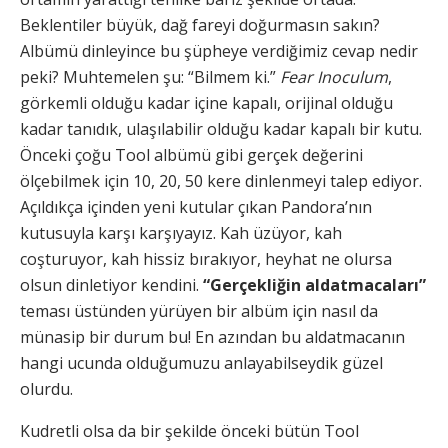
Beklentiler büyük, dağ fareyi doğurmasın sakın?
Albümü dinleyince bu şüpheye verdiğimiz cevap nedir
peki? Muhtemelen şu: “Bilmem ki.”
Fear Inoculum
,
görkemli olduğu kadar içine kapalı, orijinal olduğu
kadar tanıdık, ulaşılabilir olduğu kadar kapalı bir kutu.
Önceki çoğu Tool albümü gibi gerçek değerini
ölçebilmek için 10, 20, 50 kere dinlenmeyi talep ediyor.
Açıldıkça içinden yeni kutular çıkan Pandora’nın
kutusuyla karşı karşıyayız. Kah üzüyor, kah
coşturuyor, kah hissiz bırakıyor, heyhat ne olursa
olsun dinletiyor kendini.
“Gerçekliğin aldatmacaları”
teması üstünden yürüyen bir albüm için nasıl da
münasip bir durum bu! En azından bu aldatmacanın
hangi ucunda olduğumuzu anlayabilseydik güzel
olurdu.
Kudretli olsa da bir şekilde önceki bütün Tool