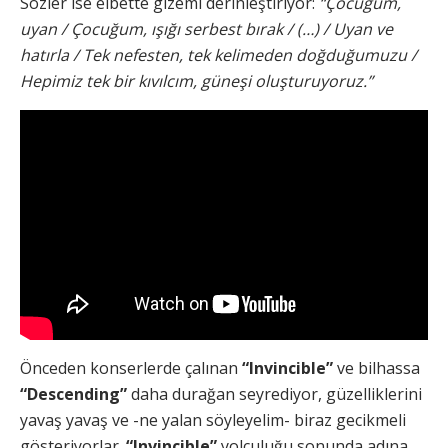
Sözler ise elbette gizemi derinleştiriyor:
“Çocuğum,
uyan / Çocuğum, ışığı serbest bırak / (…) / Uyan ve
hatırla / Tek nefesten, tek kelimeden doğduğumuzu /
Hepimiz tek bir kıvılcım, güneşi oluşturuyoruz.”
Önceden konserlerde çalınan
“Invincible”
ve bilhassa
“Descending”
daha durağan seyrediyor, güzelliklerini
yavaş yavaş ve -ne yalan söyleyelim- biraz gecikmeli
gösteriyorlar.
“Invincible”
yolculuğu sonunda adına