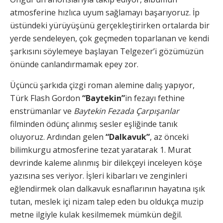
atmosferine hızlıca uyum sağlamayı başarıyoruz. İp
üstündeki yürüyüşünü gerçekleştirirken ortalarda bir
yerde sendeleyen, çok geçmeden toparlanan ve kendi
şarkısını söylemeye başlayan Telgezer’i gözümüzün
önünde canlandırmamak epey zor.
Üçüncü şarkıda çizgi roman alemine dalış yapıyor,
Türk Flash Gordon
“Baytekin”
in fezayı fethine
enstrümanlar ve
Baytekin Fezada Çarpışanlar
filminden ödünç alınmış sesler eşliğinde tanık
oluyoruz. Ardından gelen
“Dalkavuk”
, az önceki
bilimkurgu atmosferine tezat yaratarak 1. Murat
devrinde kaleme alınmış bir dilekçeyi inceleyen köşe
yazısına ses veriyor. İşleri kibarları ve zenginleri
eğlendirmek olan dalkavuk esnaflarının hayatına ışık
tutan, meslek içi nizam talep eden bu oldukça muzip
metne ilgiyle kulak kesilmemek mümkün değil.