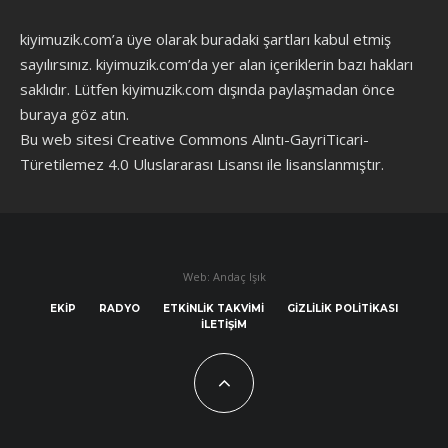
kiyimuzik.com’a üye olarak
buradaki şartları
kabul etmiş
sayılırsınız. kiyimuzik.com’da yer alan içeriklerin bazı hakları
saklıdır. Lütfen kiyimuzik.com dışında paylaşmadan önce
buraya göz atın
.
Bu web sitesi Creative Commons Alıntı-GayriTicari-
Türetilemez 4.0 Uluslararası Lisansı ile lisanslanmıştır.
Web: Andaç Işık
EKIP
RADYO
ETKINLIK TAKVIMI
GIZLILIK POLITIKASI
İLETIŞIM