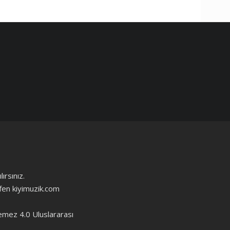
ırsınız.
ütfen kiyimuzik.com
emez 4.0 Uluslararası