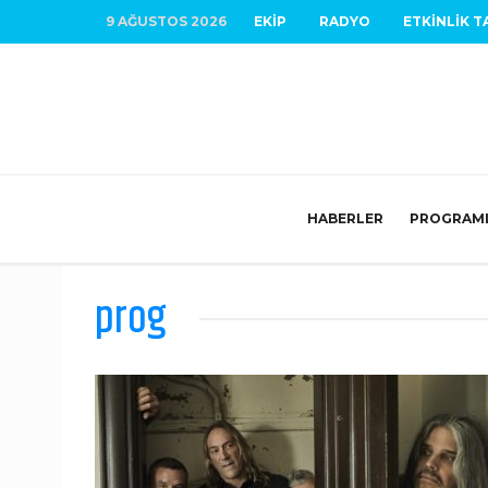
9 AĞUSTOS 2026
EKIP
RADYO
ETKINLIK T
HABERLER
PROGRAM
prog