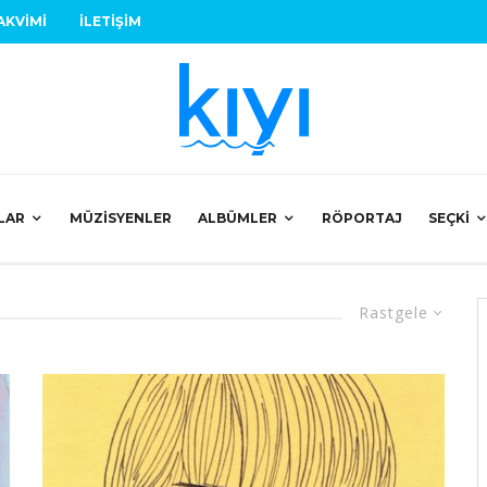
AKVIMI
İLETIŞIM
LAR
MÜZISYENLER
ALBÜMLER
RÖPORTAJ
SEÇKI
Rastgele