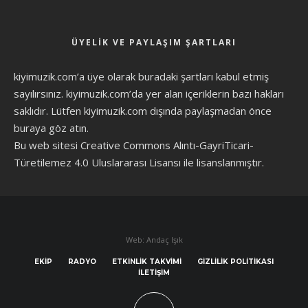
ÜYELIK VE PAYLAŞIM ŞARTLARI
kiyimuzik.com’a üye olarak
buradaki şartları
kabul etmiş
sayılırsınız. kiyimuzik.com’da yer alan içeriklerin bazı hakları
saklıdır. Lütfen kiyimuzik.com dışında paylaşmadan önce
buraya göz atın
.
Bu web sitesi Creative Commons Alıntı-GayriTicari-
Türetilemez 4.0 Uluslararası Lisansı ile lisanslanmıştır.
Web: Andaç Işık
EKIP
RADYO
ETKINLIK TAKVIMI
GIZLILIK POLITIKASI
İLETIŞIM