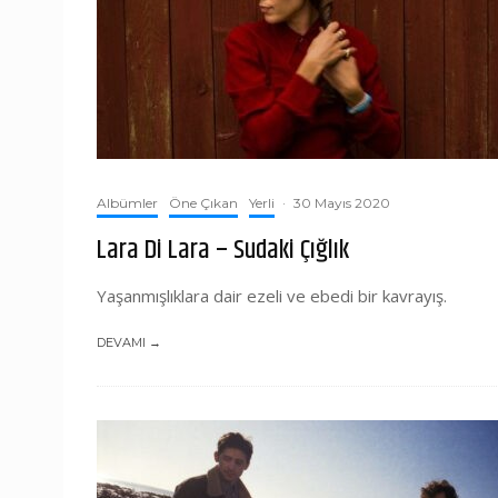
Albümler
Öne Çıkan
Yerli
·
30 Mayıs 2020
Lara Di Lara – Sudaki Çığlık
Yaşanmışlıklara dair ezeli ve ebedi bir kavrayış.
DEVAMI →