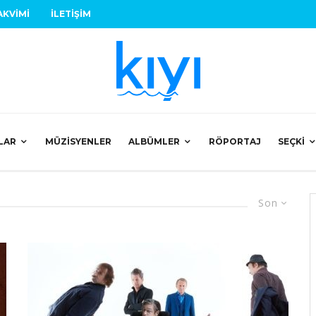
AKVIMI
İLETIŞIM
LAR
MÜZISYENLER
ALBÜMLER
RÖPORTAJ
SEÇKI
Son