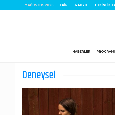
7 AĞUSTOS 2026
EKIP
RADYO
ETKINLIK T
HABERLER
PROGRAM
Deneysel