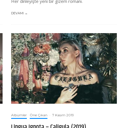
Her dinleyişte yeni bir gizem romanı.
DEVAMI →
Albümler
Öne Çıkan
·
7 Kasım 2019
Lingua Ignota – Caligula (2019)