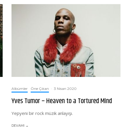
Albümler
Öne Çıkan
·
3 Nisan 2020
Yves Tumor – Heaven to a Tortured Mind
Yepyeni bir rock müzik anlayışı.
DEVAMI →