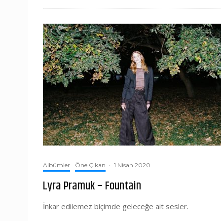
Albümler
Öne Çıkan
·
1 Nisan 2020
Lyra Pramuk – Fountain
İnkar edilemez biçimde geleceğe ait sesler.