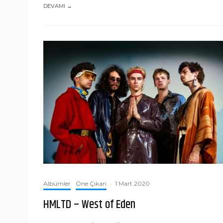
DEVAMI →
Albümler
Öne Çıkan
·
1 Mart 2020
HMLTD – West of Eden