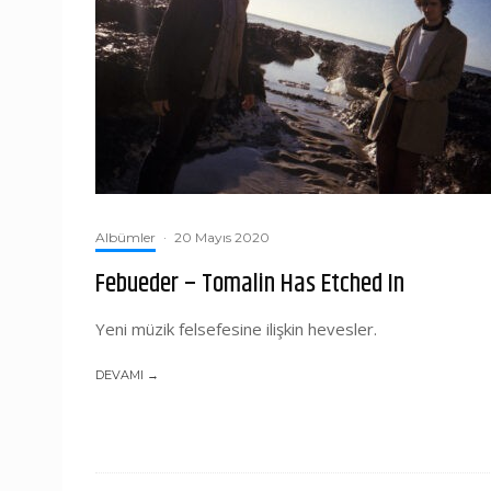
Albümler
·
20 Mayıs 2020
Febueder – Tomalin Has Etched In
Yeni müzik felsefesine ilişkin hevesler.
DEVAMI →