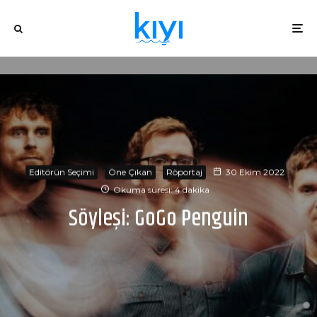
Editörün Seçimi
Öne Çıkan
Röportaj
30 Ekim 2022
Okuma süresi: 4 dakika
Söyleşi: GoGo Penguin