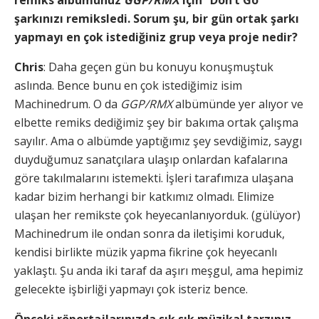
remiks albümünüz
GGP/RMX
için “Don’t Go”
şarkınızı remiksledi. Sorum şu, bir gün ortak şarkı
yapmayı en çok istediğiniz grup veya proje nedir?
Chris
: Daha geçen gün bu konuyu konuşmuştuk
aslında. Bence bunu en çok istediğimiz isim
Machinedrum. O da
GGP/RMX
albümünde yer alıyor ve
elbette remiks dediğimiz şey bir bakıma ortak çalışma
sayılır. Ama o albümde yaptığımız şey sevdiğimiz, saygı
duyduğumuz sanatçılara ulaşıp onlardan kafalarına
göre takılmalarını istemekti. İşleri tarafımıza ulaşana
kadar bizim herhangi bir katkımız olmadı. Elimize
ulaşan her remikste çok heyecanlanıyorduk. (gülüyor)
Machinedrum ile ondan sonra da iletişimi koruduk,
kendisi birlikte müzik yapma fikrine çok heyecanlı
yaklaştı. Şu anda iki taraf da aşırı meşgul, ama hepimiz
gelecekte işbirliği yapmayı çok isteriz bence.