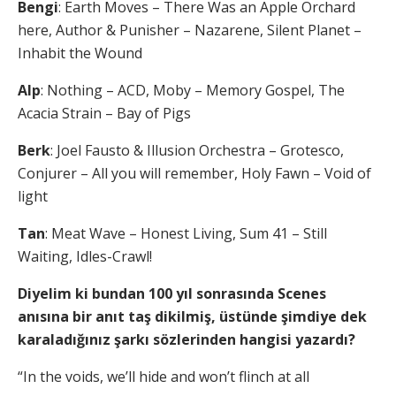
Bengi
: Earth Moves – There Was an Apple Orchard
here, Author & Punisher – Nazarene, Silent Planet –
Inhabit the Wound
Alp
: Nothing – ACD, Moby – Memory Gospel, The
Acacia Strain – Bay of Pigs
Berk
: Joel Fausto & Illusion Orchestra – Grotesco,
Conjurer – All you will remember, Holy Fawn – Void of
light
Tan
: Meat Wave – Honest Living, Sum 41 – Still
Waiting, Idles-Crawl!
Diyelim ki bundan 100 yıl sonrasında Scenes
anısına bir anıt taş dikilmiş, üstünde şimdiye dek
karaladığınız şarkı sözlerinden hangisi yazardı?
“In the voids, we’ll hide and won’t flinch at all