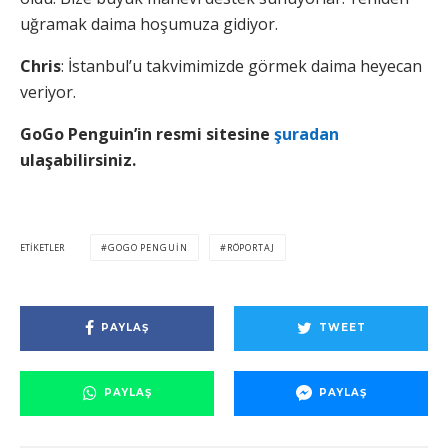
uğramak daima hoşumuza gidiyor.
Chris
: İstanbul’u takvimimizde görmek daima heyecan
veriyor.
GoGo Penguin’in resmi sitesine
şuradan
ulaşabilirsiniz.
ETIKETLER
GOGO PENGUIN
RÖPORTAJ
PAYLAŞ
TWEET
PAYLAŞ
PAYLAŞ