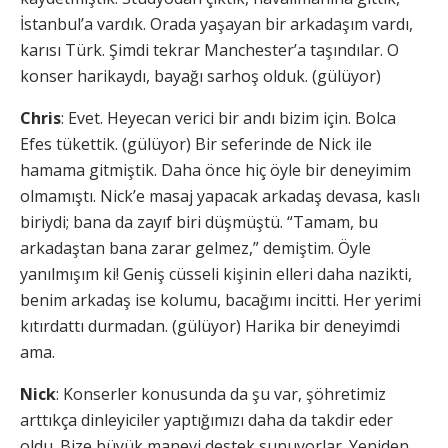
İstanbul’a vardık. Orada yaşayan bir arkadaşım vardı,
karısı Türk. Şimdi tekrar Manchester’a taşındılar. O
konser harikaydı, bayağı sarhoş olduk. (gülüyor)
Chris
: Evet. Heyecan verici bir andı bizim için. Bolca
Efes tükettik. (gülüyor) Bir seferinde de Nick ile
hamama gitmiştik. Daha önce hiç öyle bir deneyimim
olmamıştı. Nick’e masaj yapacak arkadaş devasa, kaslı
biriydi; bana da zayıf biri düşmüştü. “Tamam, bu
arkadaştan bana zarar gelmez,” demiştim. Öyle
yanılmışım ki! Geniş cüsseli kişinin elleri daha nazikti,
benim arkadaş ise kolumu, bacağımı incitti. Her yerimi
kıtırdattı durmadan. (gülüyor) Harika bir deneyimdi
ama.
Nick
: Konserler konusunda da şu var, şöhretimiz
arttıkça dinleyiciler yaptığımızı daha da takdir eder
oldu. Bize büyük manevi destek sunuyorlar. Yeniden