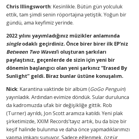
Chris
Illingsworth
: Kesinlikle. Bütün gün yolculuk
ettik, tam şimdi senin röportajına yetiştik. Yoğun bir
gündü, ama keyfimiz yerinde.
2022 yılını yayımladığınız müzikler anlamında
single
odaklı geçirdiniz. Önce birer birer ilk EP’niz
Between Two Waves
’i oluşturan şarkıları
paylaştınız, geçenlerde de sizin için yeni bir
dönemin başlangıcı olan yeni şarkınız “Erased By
Sunlight” geldi. Biraz bunlar üstüne konuşalım.
Nick
: Karantina vaktinde bir albüm (
GoGo Penguin
)
yayınladık. Ardından evimize döndük. Sular durulunca
da kadromuzda ufak bir değişikliğe gittik. Rob
(Turner) ayrıldı, Jon Scott aramıza katıldı. Yeni plak
şirketimizde, XXIM Records’tayız artık, bu da bize bir
keşif halinde bulunma ve daha önce yapmadıklarımızı
yapma imkanı sunuyor. Sadece eğlenmek, özgür