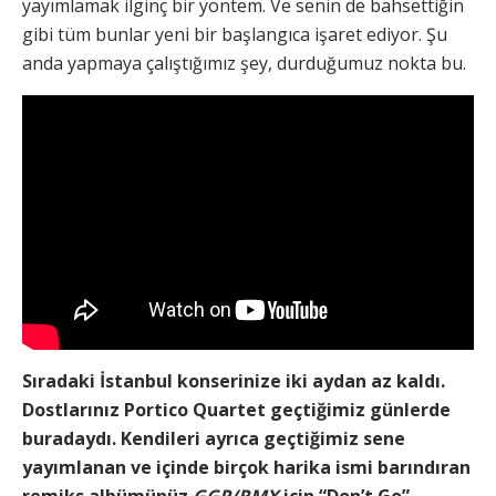
yayımlamak ilginç bir yöntem. Ve senin de bahsettiğin
gibi tüm bunlar yeni bir başlangıca işaret ediyor. Şu
anda yapmaya çalıştığımız şey, durduğumuz nokta bu.
Sıradaki İstanbul konserinize iki aydan az kaldı.
Dostlarınız Portico Quartet geçtiğimiz günlerde
buradaydı. Kendileri ayrıca geçtiğimiz sene
yayımlanan ve içinde birçok harika ismi barındıran