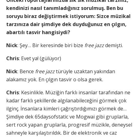
Önceki röportajlarınızda sık sık müzikal tarzınız,
kendinizi nasıl tanımladığınız sorulmuş. Ben bu
soruyu biraz değiştirmek istiyorum: Sizce müzikal
tarzınıza dair şimdiye dek duyduğunuz en çılgın,
abartılı tasvir hangisiydi?
Nick
: Şey… Bir keresinde biri bize
free jazz
demişti.
Chris
: Evet ya! (gülüyor)
Nick
: Bence
free jazz
türüyle uzaktan yakından
alakamız yok. En çılgın tasvir o olsa gerek.
Chris
: Kesinlikle. Müziğin farklı insanlar tarafından ne
kadar farklı şekillerde algılanabileceğini görmek çok
ilginç. İnsanlara kimleri çağrıştırdığımızı görmek de…
Şimdiye dek 65daysofstatic ve Mogwai gibi gruplarla,
sert rock yapan gruplarla, progresif müzikle, deneysel
sahneyle karşılaştırıldık. Bir de elektronik ve caz