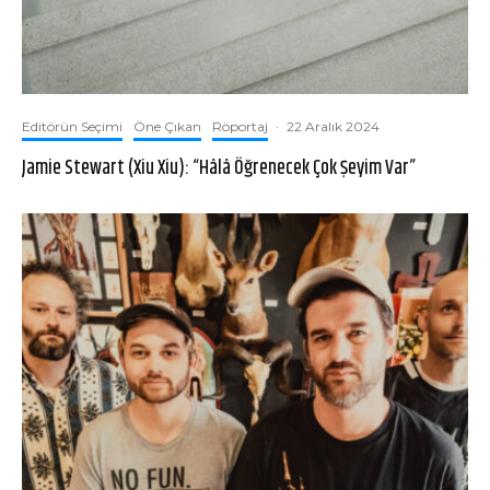
Editörün Seçimi
Öne Çıkan
Röportaj
·
22 Aralık 2024
Jamie Stewart (Xiu Xiu): “Hâlâ Öğrenecek Çok Şeyim Var”