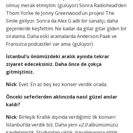
olmuş merak etmiştim. (gülüyor) Sonra Radiohead’den
Thom Yorke ile Jonny Greenwood’un projesi The
Smile geliyor. Sonra da Alex G adlı bir sanatçı, daha
geçenlerde keşfettim. Ne kadar da gitar gitar giden bir
sıralama. Daha eski aramalarda Anderson.Paak ve
Fransızca podcastler var ama. (gülüyor)
İstanbul’u önümüzdeki aralık ayında tekrar
ziyaret edeceksiniz. Daha önce de çokça
gitmiştiniz.
Nick
: Evet. En az beş kez konser verdik orada.
Önceki seferlerden aklınızda nasıl güzel anılar
kaldı?
Nick
: Birleşik Krallık dışında verdiğimiz ilk konseri
İstanbul’da verdik biz. Daha yeni
v2.0
albümümüzü
kaydetmiştik. Stüdyodan çıktık, havalimanına gittik,