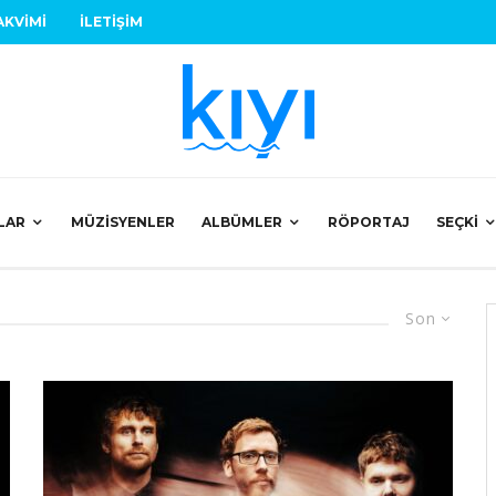
AKVIMI
İLETIŞIM
LAR
MÜZISYENLER
ALBÜMLER
RÖPORTAJ
SEÇKI
Son