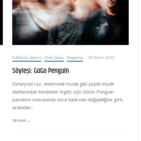
Editörün Seçimi
Öne Çıkan
Röportaj
·
30 Ekim 2022
Söyleşi: GoGo Penguin
Deneysel caz, elektronik müzik gibi çeşitli müzik
alanlarından beslenen İngiliz üçlü GoGo Penguin
pandemi sonrasında önce kadroda değişikliğine gitti,
ardından...
DEVAMI →