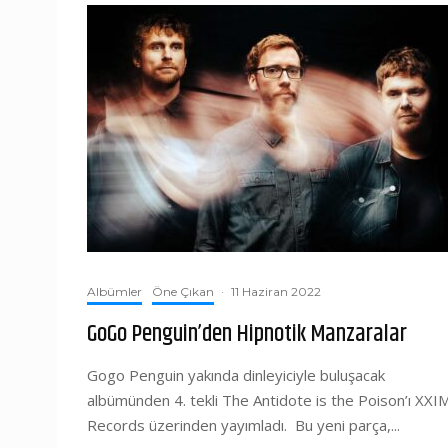
Albümler
Öne Çıkan
·
11 Haziran 2022
GoGo Penguin’den Hipnotik Manzaralar
Gogo Penguin yakında dinleyiciyle buluşacak
albümünden 4. tekli The Antidote is the Poison’ı XXI
Records üzerinden yayımladı. Bu yeni parça,...