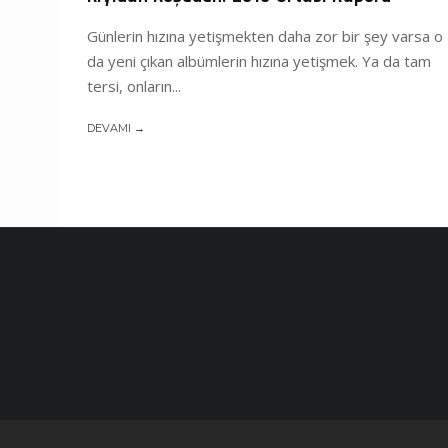
Günlerin hızına yetişmekten daha zor bir şey varsa o
da yeni çıkan albümlerin hızına yetişmek. Ya da tam
tersi, onların...
DEVAMI →