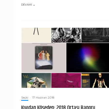
DEVAMI →
Seçki
·
17 Haziran 2018
Kıyıdan Köşeden: 2018 Ortası Raporu