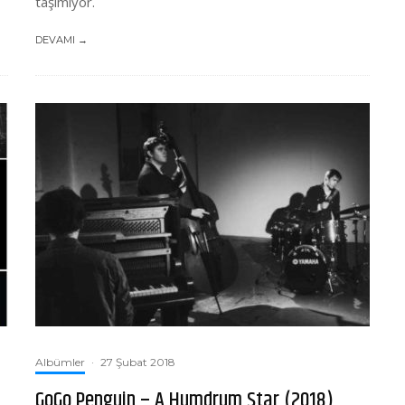
taşımıyor.
DEVAMI →
Albümler
·
27 Şubat 2018
GoGo Penguin – A Humdrum Star (2018)