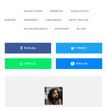
AVANT GARDE
DENEYSEL
JAGA JAZZIST
ETIKETLER
PROGRESIF
RADIOHEAD
SCOTT WALKER
STIAN WESTERHUS
SYNTHPOP
ULVER
PAYLAŞ
TWEET
PAYLAŞ
PAYLAŞ