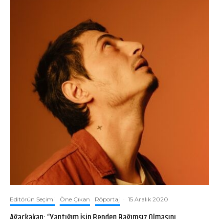
Editörün Seçimi
Öne Çıkan
Röportaj
·
15 Aralık 2020
Ağaçkakan: “Yaptığım İşin Benden Bağımsız Olmasını