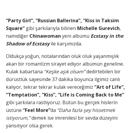
“Party Girl”, “Russian Ballerina”, “Kiss in Taksim
Square”
gibi şarkılarıyla bilinen
Michelle Gurevich
,
namıdiğer
Chinawoman
yeni albümü
Ecstasy in the
Shadow of Ecstasy
ile karşımızda.
Oldukça yoğun, notalarından oluk oluk yaşanmışlık
akan bir romantizm sirayet ediyor albümün geneline.
Kulak kabartana
“Keşke aşık olsam”
dedirtebilen bir
dürüstlük sayesinde 37 dakika boyunca ilgimiz canlı
kalıyor, tekrar tekrar kulak vereceğimiz
“Art of Life”,
“Temptation”, “Kiss”, “Life is Coming Back to Me”
gibi şarkılara rastlıyoruz. Bütün bu gerçek hislerin
üstüne
“Feel More”
da
“Daha fazla şey hissetmek
istiyorum,”
demek ise imrenilesi bir sevda düzeyini
yansıtıyor olsa gerek.