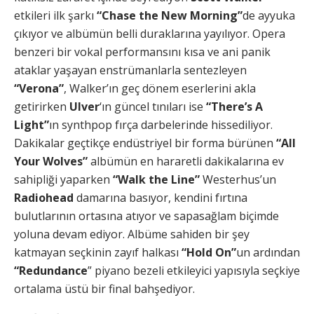
etkileri ilk şarkı
“Chase the New Morning”
de ayyuka
çıkıyor ve albümün belli duraklarına yayılıyor. Opera
benzeri bir vokal performansını kısa ve ani panik
ataklar yaşayan enstrümanlarla sentezleyen
“Verona”
, Walker’ın geç dönem eserlerini akla
getirirken
Ulver
‘ın güncel tınıları ise
“There’s A
Light”
ın synthpop fırça darbelerinde hissediliyor.
Dakikalar geçtikçe endüstriyel bir forma bürünen
“All
Your Wolves”
albümün en hararetli dakikalarına ev
sahipliği yaparken
“Walk the Line”
Westerhus’un
Radiohead
damarına basıyor, kendini fırtına
bulutlarının ortasına atıyor ve sapasağlam biçimde
yoluna devam ediyor. Albüme sahiden bir şey
katmayan seçkinin zayıf halkası
“Hold On”
un ardından
“Redundance
” piyano bezeli etkileyici yapısıyla seçkiye
ortalama üstü bir final bahşediyor.