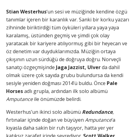
Stian Westerhus
‘un sesi ve müziğinde kendine özgü
tanımlar içeren bir karanlık var. Sanki bir korku yazarı
zihninde biriktirdiği tüm öyküleri yıllara yaya yaya
karalamış, üstünden geçmiş ve şimdi çok olay
yaratacak bir kariyere atılıyormuş gibi bir heyecan ve
öz denetim var duyduklarımızda. Müziğin ortaya
çıkışının uzun sürdüğü de doğruya doğru. Norveçli
sanatçı özgeçmişinde
Jaga Jazzist, Ulver
da dahil
olmak üzere çok sayıda grubu bulundursa da kendi
sesiyle yeniden doğması 2014’ü buldu. Önce
Pale
Horses
adlı grupla, ardından ilk solo albümü
Amputance
ile önümüzde belirdi.
Westerhus’un ikinci solo albümü
Redundance
,
fırtınalar içinde doğan ve büyüyen
Amputance
‘a
kıyasla daha sakin bir ruh taşıyor, hatta yer yer
katıksız zarafet içinde seyrediyor.
Scott Walker