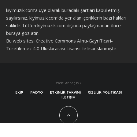
kiyimuzik.com’a üye olarak
buradaki şartları
kabul etmiş
sayılırsınız. kiyimuzik.com’da yer alan içeriklerin bazı hakları
saklıdır. Lütfen kiyimuzik.com dışında paylaşmadan önce
buraya göz atın
.
Bu web sitesi Creative Commons Alıntı-GayriTicari-
Türetilemez 4.0 Uluslararası Lisansı ile lisanslanmıştır.
Web: Andaç Işık
EKIP
RADYO
ETKINLIK TAKVIMI
GIZLILIK POLITIKASI
İLETIŞIM