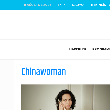
8 AĞUSTOS 2026
EKIP
RADYO
ETKINLIK T
HABERLER
PROGRAM
Chinawoman