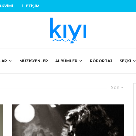
AKVIMI
İLETIŞIM
LAR
MÜZISYENLER
ALBÜMLER
RÖPORTAJ
SEÇKI
Son