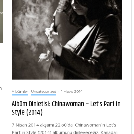
n
Albümler
Uncategorized
·
1 Mayıs 2014
Albüm Dinletisi: Chinawoman – Let’s Part In
Style (2014)
7 Nisan 2014 akşamı 22.o0‘da Chinawoman’ın Let’s
Part in Style (2014) albümünü dinleyeceğiz. Kanadalı