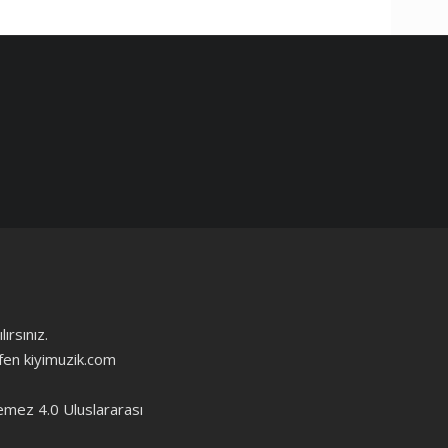
ırsınız.
ütfen kiyimuzik.com
emez 4.0 Uluslararası