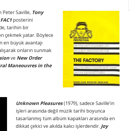
n Peter Saville,
Tony
n
FAC1
posterini
de, tarihin bir
yon çekmek yatar. Böylece
’in en büyük avantajı
alışarak onların sunmak
sion
ve
New Order
ral Maneouvres in the
Unknown Pleasures
(1979), sadece Saville’in
işleri arasında değil müzik tarihi boyunca
tasarlanmış tüm albüm kapakları arasında en
dikkat çekici ve akılda kalıcı işlerdendir.
Joy