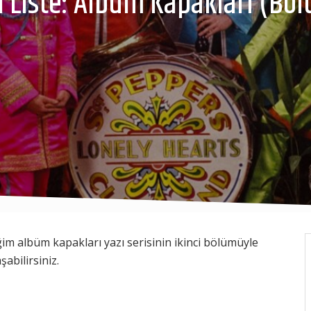
 Liste: Albüm Kapakları (Böl
ğim albüm kapakları yazı serisinin ikinci bölümüyle
şabilirsiniz.