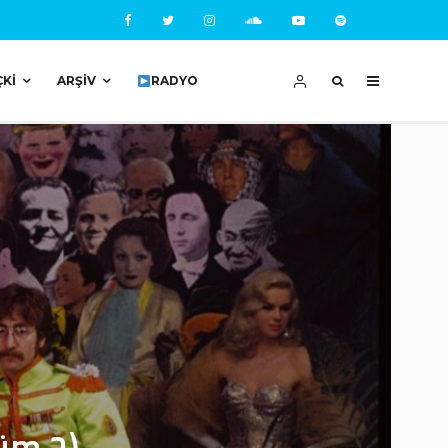
ÇKI
ARŞIV
RADYO