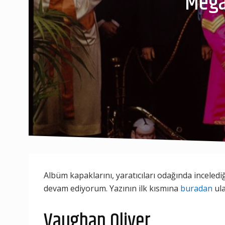
Mega
Albüm kapaklarını, yaratıcıları odağında inceledi
devam ediyorum. Yazının ilk kısmına
buradan
ula
Vaughan Oliver