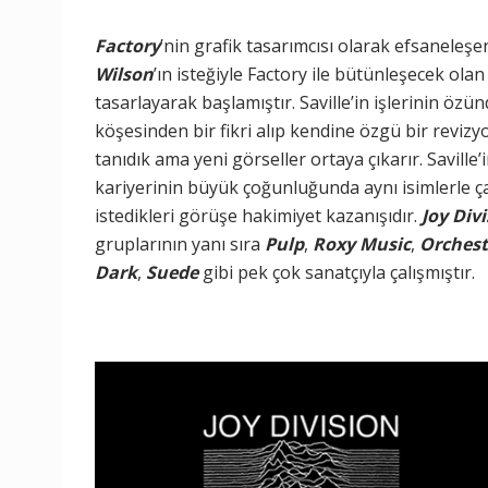
Factory
’nin grafik tasarımcısı olarak efsaneleşe
Wilson
’ın isteğiyle Factory ile bütünleşecek ola
tasarlayarak başlamıştır. Saville’in işlerinin özün
köşesinden bir fikri alıp kendine özgü bir reviz
tanıdık ama yeni görseller ortaya çıkarır. Saville
kariyerinin büyük çoğunluğunda aynı isimlerle ç
istedikleri görüşe hakimiyet kazanışıdır.
Joy Divi
gruplarının yanı sıra
Pulp
,
Roxy Music
,
Orchest
Dark
,
Suede
gibi pek çok sanatçıyla çalışmıştır.