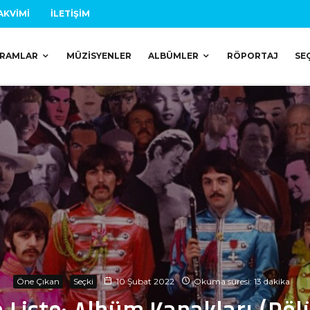
AKVIMI
İLETIŞIM
RAMLAR
MÜZISYENLER
ALBÜMLER
RÖPORTAJ
SE
Öne Çıkan
Seçki
10 Şubat 2022
Okuma süresi: 13 dakika