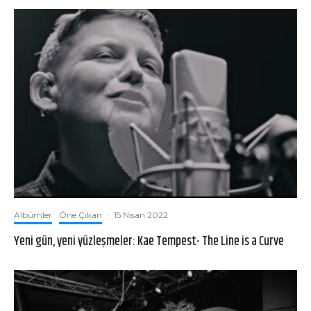
Albümler
Öne Çıkan
·
15 Nisan 2022
Yeni gün, yeni yüzleşmeler: Kae Tempest- The Line is a Curve