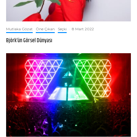
Mutlaka Gözat
Öne Çıkan
Seçki
·
8 Mart 2022
Björk’ün Görsel Dünyası