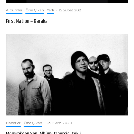
Albümler
Öne Çıkan
Yerli
·
15 Şubat 2021
First Nation – Baraka
Haberler
Öne Çıkan
·
29 Ekim 2020