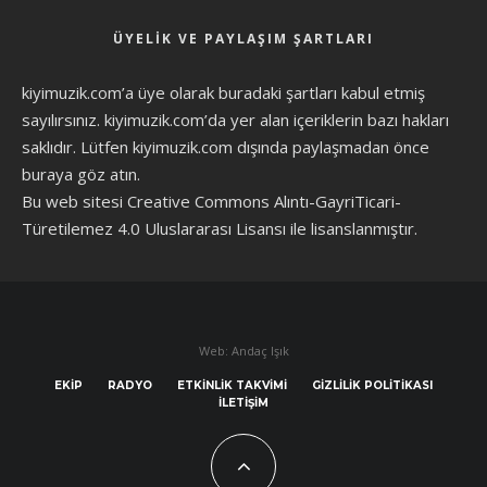
ÜYELIK VE PAYLAŞIM ŞARTLARI
kiyimuzik.com’a üye olarak
buradaki şartları
kabul etmiş
sayılırsınız. kiyimuzik.com’da yer alan içeriklerin bazı hakları
saklıdır. Lütfen kiyimuzik.com dışında paylaşmadan önce
buraya göz atın
.
Bu web sitesi Creative Commons Alıntı-GayriTicari-
Türetilemez 4.0 Uluslararası Lisansı ile lisanslanmıştır.
Web: Andaç Işık
EKIP
RADYO
ETKINLIK TAKVIMI
GIZLILIK POLITIKASI
İLETIŞIM