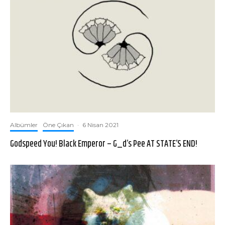
Albümler
Öne Çıkan
·
6 Nisan 2021
Godspeed You! Black Emperor – G_d’s Pee AT STATE’S END!