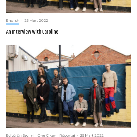
English
·
25 Mart 2022
An Interview with Caroline
Editörün Seçimi
Öne Çıkan
Röportaj
·
25 Mart 2022