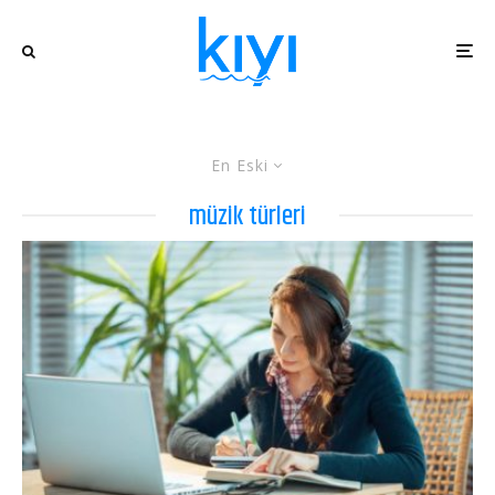
En Eski
müzik türleri