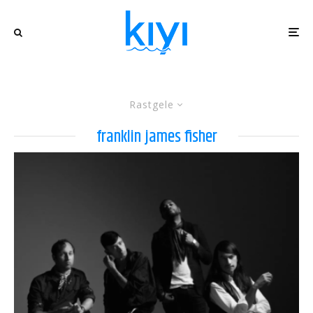
Rastgele
franklin james fisher