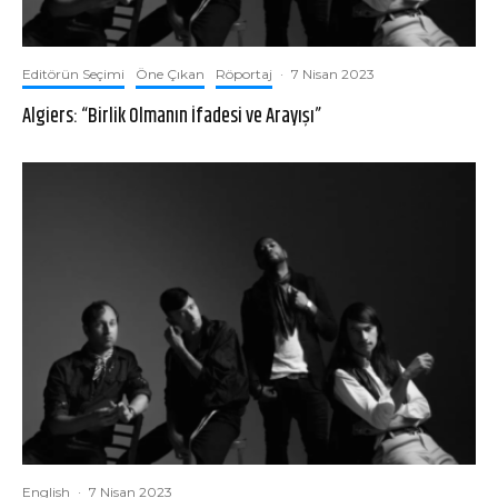
Editörün Seçimi
Öne Çıkan
Röportaj
·
7 Nisan 2023
Algiers: “Birlik Olmanın İfadesi ve Arayışı”
English
·
7 Nisan 2023