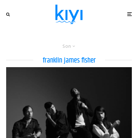
Son
franklin james fisher