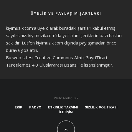
ÜYELIK VE PAYLAŞIM ŞARTLARI
kiyimuzik.com’a üye olarak
buradaki şartları
kabul etmiş
sayılırsınız. kiyimuzik.com’da yer alan içeriklerin bazı hakları
saklıdır. Lütfen kiyimuzik.com dışında paylaşmadan önce
buraya göz atın
.
Bu web sitesi Creative Commons Alıntı-GayriTicari-
Türetilemez 4.0 Uluslararası Lisansı ile lisanslanmıştır.
Web: Andaç Işık
EKIP
RADYO
ETKINLIK TAKVIMI
GIZLILIK POLITIKASI
İLETIŞIM