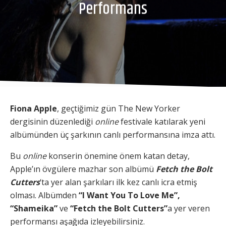
Performans
Fiona Apple
, geçtiğimiz gün The New Yorker
dergisinin düzenlediği
online
festivale katılarak yeni
albümünden üç şarkının canlı performansına imza attı.
Bu
online
konserin önemine önem katan detay,
Apple’ın övgülere mazhar son albümü
Fetch the Bolt
Cutters
‘ta yer alan şarkıları ilk kez canlı icra etmiş
olması. Albümden
“I Want You To Love Me”,
“Shameika”
ve
“Fetch the Bolt Cutters”
a yer veren
performansı aşağıda izleyebilirsiniz.