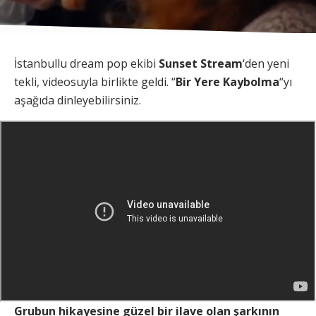
İstanbullu dream pop ekibi
Sunset Stream
‘den yeni
tekli, videosuyla birlikte geldi. “
Bir Yere Kaybolma
“yı
aşağıda dinleyebilirsiniz.
Grubun hikayesine güzel bir ilave olan şarkının