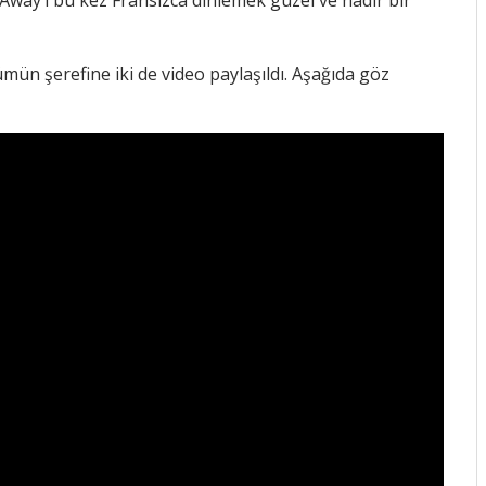
 Away’i bu kez Fransızca dinlemek güzel ve nadir bır
mün şerefine iki de video paylaşıldı. Aşağıda göz