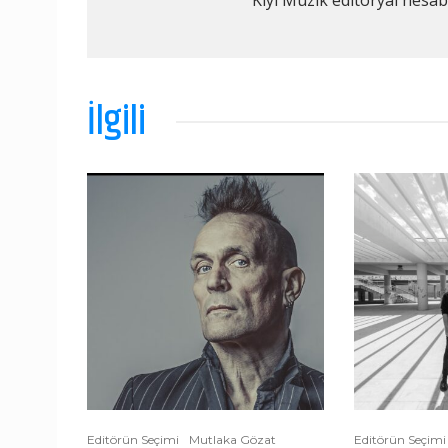
Kıyı Müzik editoryal hesabı
İlgili
Editörün Seçimi
Mutlaka Gözat
Editörün Seçimi