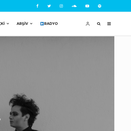
ÇKI
ARŞIV
RADYO
a