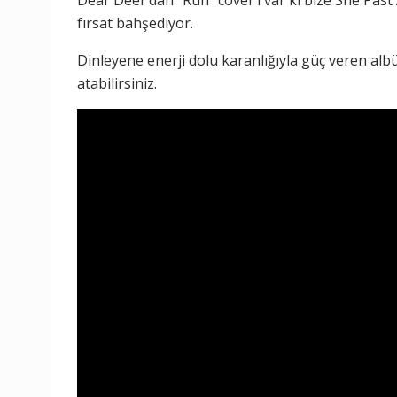
Dear Deer’dan “Ruh” cover’ı var ki bize She Past
fırsat bahşediyor.
Dinleyene enerji dolu karanlığıyla güç veren albü
atabilirsiniz.