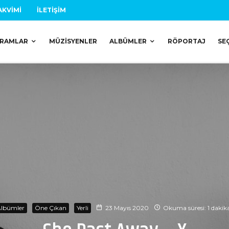
AKVIMI
İLETIŞIM
RAMLAR
MÜZISYENLER
ALBÜMLER
RÖPORTAJ
SE
lbümler
Öne Çıkan
Yerli
23 Mayıs 2020
Okuma süresi: 1 dakik