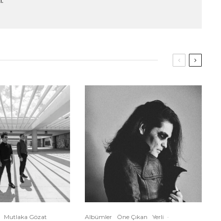
.
Mutlaka Gözat
Albümler
Öne Çıkan
Yerli
·