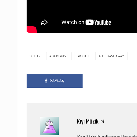
ETIKETLER
DARKWAVE
GOTH
SHE PAST AWAY
PAYLAŞ
Kıyı Müzik