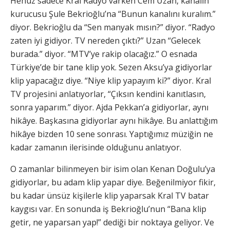
Henüz sadece Kral Radyo varken Cem Uzan, kanalın
kurucusu Şule Bekrioğlu’na “Bunun kanalını kuralım.”
diyor. Bekrioğlu da “Sen manyak mısın?” diyor. “Radyo
zaten iyi gidiyor. TV nereden çıktı?” Uzan “Gelecek
burada.” diyor. “MTV’ye rakip olacağız.” O esnada
Türkiye’de bir tane klip yok. Sezen Aksu’ya gidiyorlar
klip yapacağız diye. “Niye klip yapayım ki?” diyor. Kral
TV projesini anlatıyorlar, “Çıksın kendini kanıtlasın,
sonra yaparım.” diyor. Ajda Pekkan’a gidiyorlar, aynı
hikâye. Başkasına gidiyorlar aynı hikâye. Bu anlattığım
hikâye bizden 10 sene sonrası. Yaptığımız müziğin ne
kadar zamanın ilerisinde olduğunu anlatıyor.
O zamanlar bilinmeyen bir isim olan Kenan Doğulu’ya
gidiyorlar, bu adam klip yapar diye. Beğenilmiyor fikir,
bu kadar ünsüz kişilerle klip yaparsak Kral TV batar
kaygısı var. En sonunda iş Bekrioğlu’nun “Bana klip
getir, ne yaparsan yap!” dediği bir noktaya geliyor. Ve