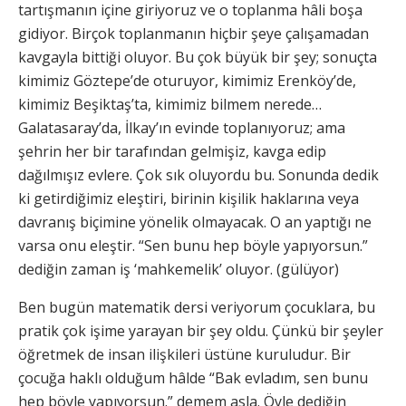
tartışmanın içine giriyoruz ve o toplanma hâli boşa
gidiyor. Birçok toplanmanın hiçbir şeye çalışamadan
kavgayla bittiği oluyor. Bu çok büyük bir şey; sonuçta
kimimiz Göztepe’de oturuyor, kimimiz Erenköy’de,
kimimiz Beşiktaş’ta, kimimiz bilmem nerede…
Galatasaray’da, İlkay’ın evinde toplanıyoruz; ama
şehrin her bir tarafından gelmişiz, kavga edip
dağılmışız evlere. Çok sık oluyordu bu. Sonunda dedik
ki getirdiğimiz eleştiri, birinin kişilik haklarına veya
davranış biçimine yönelik olmayacak. O an yaptığı ne
varsa onu eleştir. “Sen bunu hep böyle yapıyorsun.”
dediğin zaman iş ‘mahkemelik’ oluyor. (gülüyor)
Ben bugün matematik dersi veriyorum çocuklara, bu
pratik çok işime yarayan bir şey oldu. Çünkü bir şeyler
öğretmek de insan ilişkileri üstüne kuruludur. Bir
çocuğa haklı olduğum hâlde “Bak evladım, sen bunu
hep böyle yapıyorsun.” demem asla. Öyle dediğin