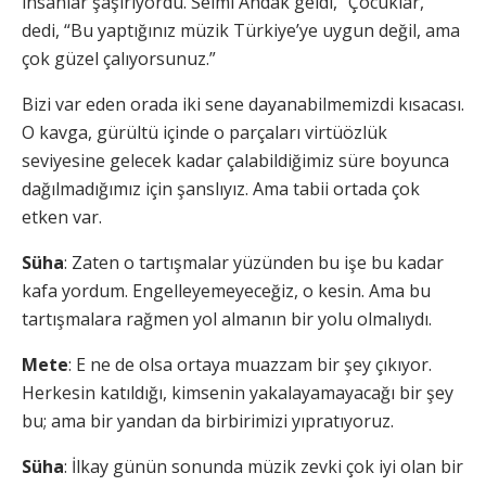
insanlar şaşırıyordu. Selmi Andak geldi, “Çocuklar,”
dedi, “Bu yaptığınız müzik Türkiye’ye uygun değil, ama
çok güzel çalıyorsunuz.”
Bizi var eden orada iki sene dayanabilmemizdi kısacası.
O kavga, gürültü içinde o parçaları virtüözlük
seviyesine gelecek kadar çalabildiğimiz süre boyunca
dağılmadığımız için şanslıyız. Ama tabii ortada çok
etken var.
Süha
: Zaten o tartışmalar yüzünden bu işe bu kadar
kafa yordum. Engelleyemeyeceğiz, o kesin. Ama bu
tartışmalara rağmen yol almanın bir yolu olmalıydı.
Mete
: E ne de olsa ortaya muazzam bir şey çıkıyor.
Herkesin katıldığı, kimsenin yakalayamayacağı bir şey
bu; ama bir yandan da birbirimizi yıpratıyoruz.
Süha
: İlkay günün sonunda müzik zevki çok iyi olan bir