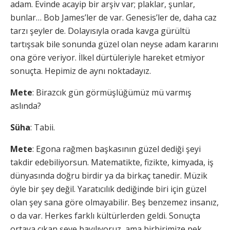
adam. Evinde acayip bir arşiv var; plaklar, şunlar,
bunlar… Bob James’ler de var. Genesis’ler de, daha caz
tarzı şeyler de. Dolayısıyla orada kavga gürültü
tartışsak bile sonunda güzel olan neyse adam kararını
ona göre veriyor. İlkel dürtüleriyle hareket etmiyor
sonuçta. Hepimiz de aynı noktadayız.
Mete
: Birazcık gün görmüşlüğümüz mü varmış
aslında?
Süha
: Tabii.
Mete
: Egona rağmen başkasının güzel dediği şeyi
takdir edebiliyorsun. Matematikte, fizikte, kimyada, iş
dünyasında doğru birdir ya da birkaç tanedir. Müzik
öyle bir şey değil. Yaratıcılık dediğinde biri için güzel
olan şey sana göre olmayabilir. Beş benzemez insanız,
o da var. Herkes farklı kültürlerden geldi. Sonuçta
ortaya çıkan şeye bayılıyoruz, ama birbirimize pek