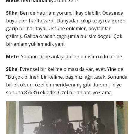
Mete
: Ben hatırlamıyorum. Sen?
Süha
: Ben de hatırlamıyorum. İlkay olabilir. Odasında
büyük bir harita vardı. Dünyadan çıkıp uzayı da içeren
garip bir haritaydı. Üstüne enlemler, boylamlar
çizilmiş. Galiba oradan çağrışımla bu isim doğdu. Çok
bir anlam yüklemedik yani.
Mete
: Yabancı dilde anlaşılabilen bir isim oldu bir de.
Süha
: Evrensel bir kelime olması da var, evet. Yine de
“Bu çok bilinen bir kelime, başımızı ağrıtacak. Sonunda
bir ek olsun, özel bir meridyenmiş gibi dursun,” diye
sonuna 8763’ü ekledik. Özel bir anlamı yok ama.