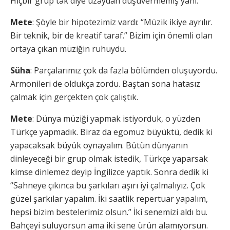
Hiçbir grup tak diye uzaydan düşüvermemiş yani.
Mete
: Şöyle bir hipotezimiz vardı: “Müzik ikiye ayrılır.
Bir teknik, bir de kreatif taraf.” Bizim için önemli olan
ortaya çıkan müziğin ruhuydu.
Süha
: Parçalarımız çok da fazla bölümden oluşuyordu.
Armonileri de oldukça zordu. Baştan sona hatasız
çalmak için gerçekten çok çalıştık.
Mete
: Dünya müziği yapmak istiyorduk, o yüzden
Türkçe yapmadık. Biraz da egomuz büyüktü, dedik ki
yapacaksak büyük oynayalım. Bütün dünyanın
dinleyeceği bir grup olmak istedik, Türkçe yaparsak
kimse dinlemez deyip İngilizce yaptık. Sonra dedik ki
“Sahneye çıkınca bu şarkıları aşırı iyi çalmalıyız. Çok
güzel şarkılar yapalım. İki saatlik repertuar yapalım,
hepsi bizim bestelerimiz olsun.” İki senemizi aldı bu.
Bahçeyi suluyorsun ama iki sene ürün alamıyorsun.