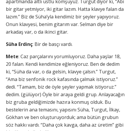
apartmanda altlı üstlü komşuyuz. Turgut diyor ki, “Abi
bir gitar yetmiyor, iki gitar lazım. Hatta klavye falan da
lazım.” Biz de Süha’yla kendimiz bir şeyler yapıyoruz.
Onun klavyesi, benim gitarım var. Selman diye bir
arkadaş var, o da ikinci gitar.
Süha Erdinç
: Bir de basçı vardı.
Mete
: Caz parçalarını yorumluyoruz. Daha yaşlar 18,
20 falan. Kendi kendimize eğleniyoruz. Ben de dedim
ki, “Süha da var, o da gelsin, klavye çalsın.” Turgut,
“Ama biz senfonik rock kafasında çalmak istiyoruz.”
dedi. “Tamam, biz de öyle şeyler yapmak istiyoruz.”
dedim. (gülüyor) Öyle bir araya geldi grup. Anlayacağın
biz gruba geldiğimizde hazıra konmuş olduk. Bu
bestelerin ana temasını, yapısını Süha, Turgut, İlkay,
Gökhan ve ben oluşturuyorduk; ama bütün grubun
söz hakkı vardı. “Daha çok kavga, daha az üretim” gibi