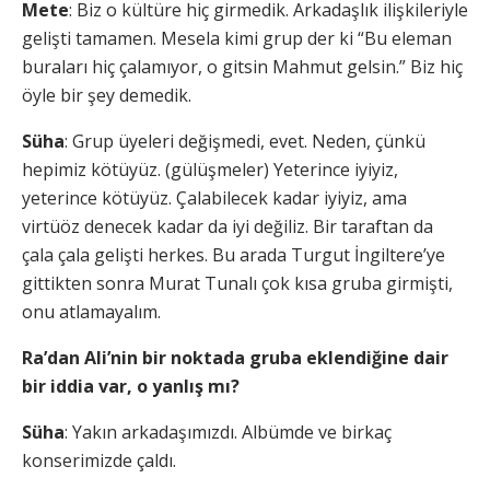
Mete
: Biz o kültüre hiç girmedik. Arkadaşlık ilişkileriyle
gelişti tamamen. Mesela kimi grup der ki “Bu eleman
buraları hiç çalamıyor, o gitsin Mahmut gelsin.” Biz hiç
öyle bir şey demedik.
Süha
: Grup üyeleri değişmedi, evet. Neden, çünkü
hepimiz kötüyüz. (gülüşmeler) Yeterince iyiyiz,
yeterince kötüyüz. Çalabilecek kadar iyiyiz, ama
virtüöz denecek kadar da iyi değiliz. Bir taraftan da
çala çala gelişti herkes. Bu arada Turgut İngiltere’ye
gittikten sonra Murat Tunalı çok kısa gruba girmişti,
onu atlamayalım.
Ra’dan Ali’nin bir noktada gruba eklendiğine dair
bir iddia var, o yanlış mı?
Süha
: Yakın arkadaşımızdı. Albümde ve birkaç
konserimizde çaldı.