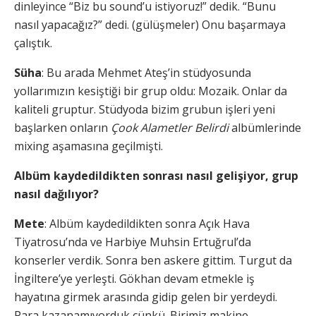
dinleyince “Biz bu sound’u istiyoruz!” dedik. “Bunu
nasıl yapacağız?” dedi. (gülüşmeler) Onu başarmaya
çalıştık.
Süha
: Bu arada Mehmet Ateş’in stüdyosunda
yollarımızın kesiştiği bir grup oldu: Mozaik. Onlar da
kaliteli gruptur. Stüdyoda bizim grubun işleri yeni
başlarken onların
Çook Alametler Belirdi
albümlerinde
mixing aşamasına geçilmişti.
Albüm kaydedildikten sonrası nasıl gelişiyor, grup
nasıl dağılıyor?
Mete
: Albüm kaydedildikten sonra Açık Hava
Tiyatrosu’nda ve Harbiye Muhsin Ertuğrul’da
konserler verdik. Sonra ben askere gittim. Turgut da
İngiltere’ye yerleşti. Gökhan devam etmekle iş
hayatına girmek arasında gidip gelen bir yerdeydi.
Para kazanamıyorduk çünkü. Birimiz makine