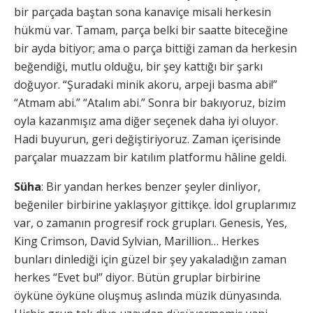
bir parçada baştan sona kanaviçe misali herkesin
hükmü var. Tamam, parça belki bir saatte biteceğine
bir ayda bitiyor; ama o parça bittiği zaman da herkesin
beğendiği, mutlu olduğu, bir şey kattığı bir şarkı
doğuyor. “Şuradaki minik akoru, arpeji basma abi!”
“Atmam abi.” “Atalım abi.” Sonra bir bakıyoruz, bizim
oyla kazanmışız ama diğer seçenek daha iyi oluyor.
Hadi buyurun, geri değiştiriyoruz. Zaman içerisinde
parçalar muazzam bir katılım platformu hâline geldi.
Süha
: Bir yandan herkes benzer şeyler dinliyor,
beğeniler birbirine yaklaşıyor gittikçe. İdol gruplarımız
var, o zamanın progresif rock grupları. Genesis, Yes,
King Crimson, David Sylvian, Marillion… Herkes
bunları dinlediği için güzel bir şey yakaladığın zaman
herkes “Evet bu!” diyor. Bütün gruplar birbirine
öyküne öyküne oluşmuş aslında müzik dünyasında.