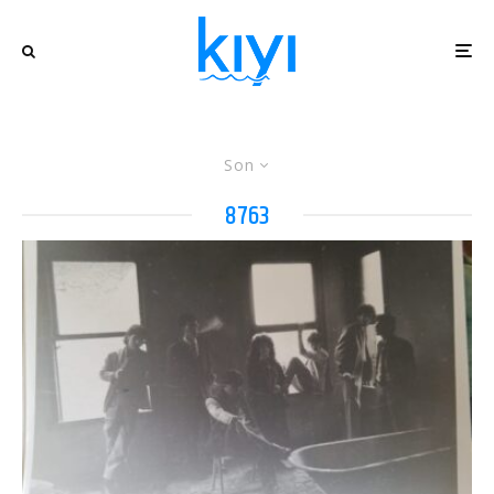
Son
8763