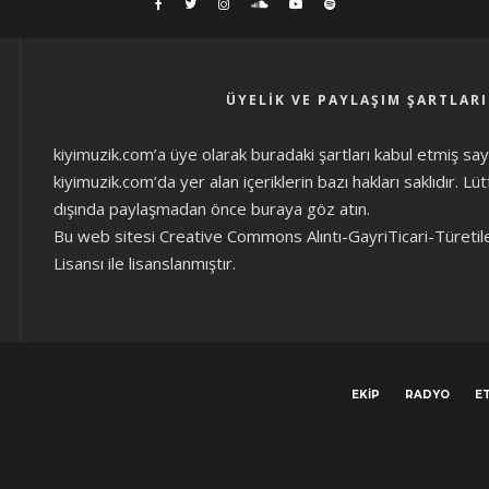
ÜYELIK VE PAYLAŞIM ŞARTLARI
kiyimuzik.com’a üye olarak
buradaki şartları
kabul etmiş sayıl
kiyimuzik.com’da yer alan içeriklerin bazı hakları saklıdır. L
dışında paylaşmadan önce
buraya göz atın
.
Bu web sitesi Creative Commons Alıntı-GayriTicari-Türetil
Lisansı ile lisanslanmıştır.
EKIP
RADYO
ET