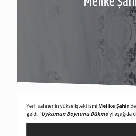
Melike Şahi
Yerli sahnenin yükselişteki ismi
Melike Şahin
‘d
geldi. “
Uykumun Boynunu Bükme
“yi aşağıda d