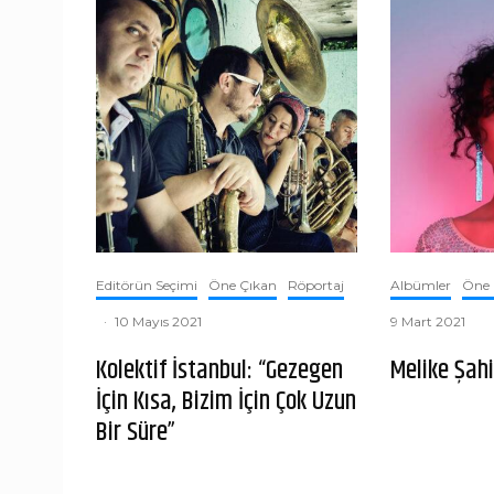
Editörün Seçimi
Öne Çıkan
Röportaj
Albümler
Öne 
·
10 Mayıs 2021
9 Mart 2021
Kolektif İstanbul: “Gezegen
Melike Şah
İçin Kısa, Bizim İçin Çok Uzun
Bir Süre”