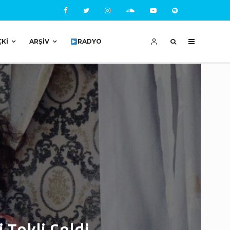
ÇKI
ARŞIV
RADYO