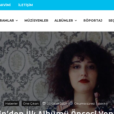
AKVIMI
İLETIŞIM
RAMLAR
MÜZISYENLER
ALBÜMLER
RÖPORTAJ
SE
Haberler
Öne Çıkan
23 Ocak 2021
Okuma süresi: 1 dakika