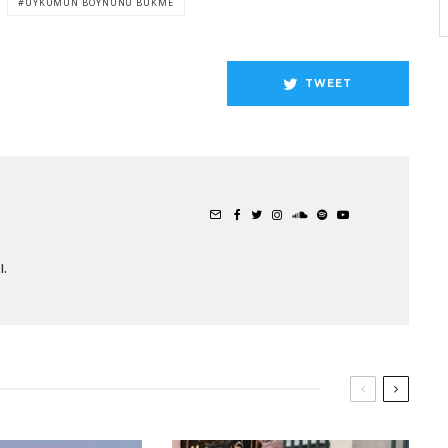
UYKUMUN BOYNUNU BÜKME
TWEET
.