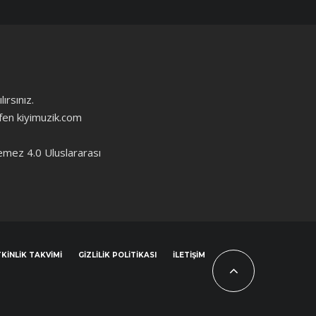
ırsınız.
ütfen kiyimuzik.com
emez 4.0 Uluslararası
KINLIK TAKVIMI
GIZLILIK POLITIKASI
İLETIŞIM