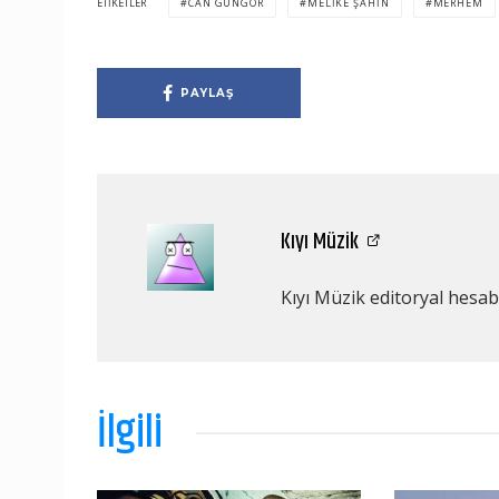
ETIKETLER
CAN GÜNGÖR
MELIKE ŞAHIN
MERHEM
PAYLAŞ
Kıyı Müzik
Kıyı Müzik editoryal hesabı
İlgili