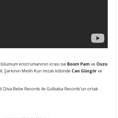
e bilumum enstrümanının icrası ise
Boom Pam
ve
Ouzo
ait. Şarkının Melih Kun imzalı klibinde
Can Güngör
ve
eti Diva Bebe Records ile Gülbaba Records’un ortak