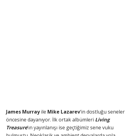
James Murray
ile
Mike Lazarev
‘in dostluğu seneler
öncesine dayanıyor. İlk ortak albümleri
Living
Treasure
‘ın yayınlanışı ise geçtiğimiz sene vuku
bulmuştu. Neoklasik ve ambient deryalarda yola