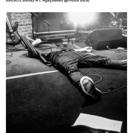
Konsere Dönüş #1: Ağaçkakan @HOOD Base