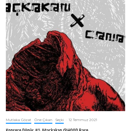
Mutlaka Gözat
Öne Çıkan
Seçki
·
12 Temmuz 2021