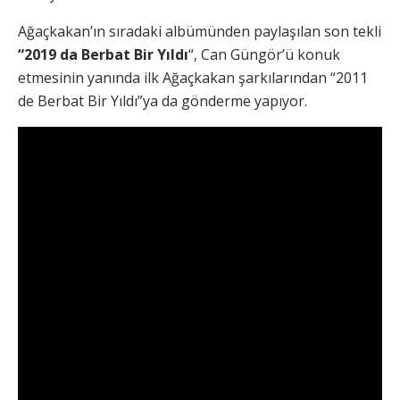
Ağaçkakan’ın sıradaki albümünden paylaşılan son tekli
“2019 da Berbat Bir Yıldı
“, Can Güngör’ü konuk
etmesinin yanında ilk Ağaçkakan şarkılarından “2011
de Berbat Bir Yıldı”ya da gönderme yapıyor.