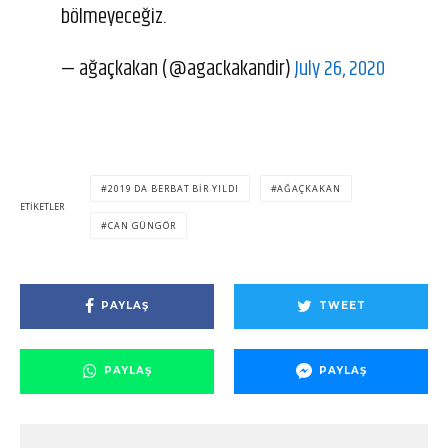
bölmeyeceğiz.
— ağaçkakan (@agackakandir)
July 26, 2020
2019 DA BERBAT BIR YILDI
AĞAÇKAKAN
ETIKETLER
CAN GÜNGÖR
PAYLAŞ
TWEET
PAYLAŞ
PAYLAŞ