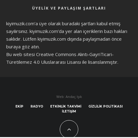
ÜYELIK VE PAYLAŞIM ŞARTLARI
kiyimuzik.com’a üye olarak
buradaki şartları
kabul etmiş
sayılırsınız. kiyimuzik.com’da yer alan içeriklerin bazı hakları
saklıdır. Lütfen kiyimuzik.com dışında paylaşmadan önce
buraya göz atın
.
Bu web sitesi Creative Commons Alıntı-GayriTicari-
Türetilemez 4.0 Uluslararası Lisansı ile lisanslanmıştır.
Web: Andaç Işık
EKIP
RADYO
ETKINLIK TAKVIMI
GIZLILIK POLITIKASI
İLETIŞIM