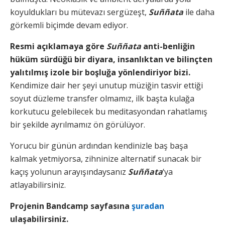
koyuldukları bu mütevazı sergüzeşt,
Suññata
ile daha
görkemli biçimde devam ediyor.
Resmi açıklamaya göre
Suññata
anti-benliğin
hüküm sürdüğü bir diyara, insanlıktan ve bilinçten
yalıtılmış izole bir boşluğa yönlendiriyor bizi.
Kendimize dair her şeyi unutup müziğin tasvir ettiği
soyut düzleme transfer olmamız, ilk başta kulağa
korkutucu gelebilecek bu meditasyondan rahatlamış
bir şekilde ayrılmamız ön görülüyor.
Yorucu bir günün ardından kendinizle baş başa
kalmak yetmiyorsa, zihninize alternatif sunacak bir
kaçış yolunun arayışındaysanız
Suññata
‘ya
atlayabilirsiniz.
Projenin Bandcamp sayfasına
şuradan
ulaşabilirsiniz.