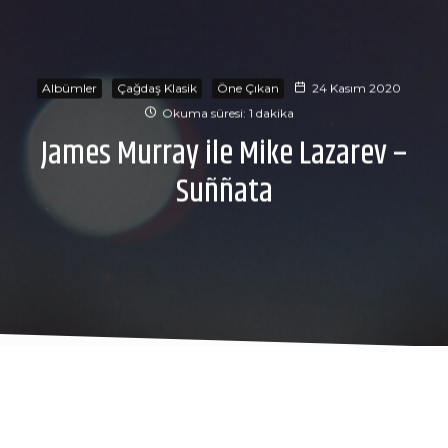
Albümler
Çağdaş Klasik
Öne Çıkan
24 Kasım 2020
Okuma süresi: 1 dakika
James Murray ile Mike Lazarev –
Suññata