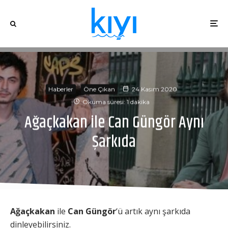
Haberler
Öne Çıkan
24 Kasım 2020
Okuma süresi: 1 dakika
Ağaçkakan ile Can Güngör Aynı
Şarkıda
Ağaçkakan
ile
Can Güngör
‘ü artık aynı şarkıda
dinleyebilirsiniz.