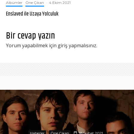
Albümler
Öne Çıkan
·
4 Ekim 2021
Enslaved ile Uzaya Yolculuk
Bir cevap yazın
Yorum yapabilmek için
giriş yapmalısınız
.
Haberler
Öne Çıkan
18 Şubat 2021