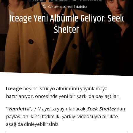
Okuma süresi: 1 dakika
Iceage Yeni Albümle Geliyor: Seek
Shelter
Iceage
beşinci stüdyo albümünü yayınlamaya
hazırlanıyor, öncesinde yeni bir şarkı da paylaştılar.
“
Vendetta
“, 7 Mayıs’ta yayınlanacak
Seek Shelter
‘dan
paylaşılan ikinci tadımlık. Şarkıyı videosuyla birlikte
aşağıda dinleyebilirsiniz.