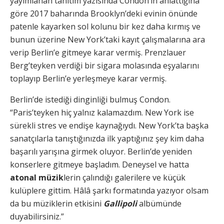
yayımlanan tanıtım yazısında Condon’ın anlattığına
göre 2017 baharında Brooklyn’deki evinin önünde
patenle kayarken sol kolunu bir kez daha kırmış ve
bunun üzerine New York’taki kayıt çalışmalarına ara
verip Berlin’e gitmeye karar vermiş. Prenzlauer
Berg’teyken verdiği bir sigara molasında eşyalarını
toplayıp Berlin’e yerleşmeye karar vermiş.
Berlin’de istediği dinginliği bulmuş Condon.
“Paris’teyken hiç yalnız kalamazdım. New York ise
sürekli stres ve endişe kaynağıydı. New York’ta başka
sanatçılarla tanıştığınızda ilk yaptığınız şey kim daha
başarılı yarışına girmek oluyor. Berlin’de yeniden
konserlere gitmeye başladım. Deneysel ve hatta
atonal müzik
lerin çalındığı galerilere ve küçük
kulüplere gittim. Hâlâ şarkı formatında yazıyor olsam
da bu müziklerin etkisini
Gallipoli
albümünde
duyabilirsiniz.”