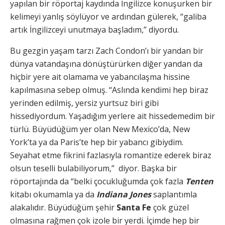
yapılan bir röportaj kaydında İngilizce konuşurken bir
kelimeyi yanlış söylüyor ve ardından gülerek, “galiba
artık İngilizceyi unutmaya başladım,” diyordu.
Bu gezgin yaşam tarzı Zach Condon’ı bir yandan bir
dünya vatandaşına dönüştürürken diğer yandan da
hiçbir yere ait olamama ve yabancılaşma hissine
kapılmasına sebep olmuş. “Aslında kendimi hep biraz
yerinden edilmiş, yersiz yurtsuz biri gibi
hissediyordum. Yaşadığım yerlere ait hissedemedim bir
türlü. Büyüdüğüm yer olan New Mexico’da, New
York’ta ya da Paris’te hep bir yabancı gibiydim.
Seyahat etme fikrini fazlasıyla romantize ederek biraz
olsun teselli bulabiliyorum,” diyor. Başka bir
röportajında da “belki çocukluğumda çok fazla
Tenten
kitabı okumamla ya da
Indiana Jones
saplantımla
alakalıdır. Büyüdüğüm şehir
Santa Fe
çok güzel
olmasına rağmen çok izole bir yerdi. İçimde hep bir