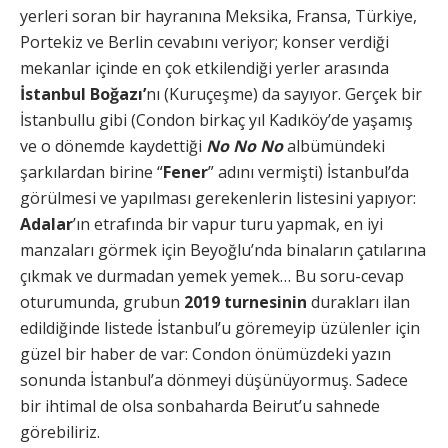
yerleri soran bir hayranına Meksika, Fransa, Türkiye,
Portekiz ve Berlin cevabını veriyor; konser verdiği
mekanlar içinde en çok etkilendiği yerler arasında
İstanbul Boğazı’
nı (Kuruçeşme) da sayıyor. Gerçek bir
İstanbullu gibi (Condon birkaç yıl Kadıköy’de yaşamış
ve o dönemde kaydettiği
No No No
albümündeki
şarkılardan birine “
Fener
” adını vermişti) İstanbul’da
görülmesi ve yapılması gerekenlerin listesini yapıyor:
Adalar
’ın etrafında bir vapur turu yapmak, en iyi
manzaları görmek için Beyoğlu’nda binaların çatılarına
çıkmak ve durmadan yemek yemek… Bu soru-cevap
oturumunda, grubun
2019 turnesinin
durakları ilan
edildiğinde listede İstanbul’u göremeyip üzülenler için
güzel bir haber de var: Condon önümüzdeki yazın
sonunda İstanbul’a dönmeyi düşünüyormuş. Sadece
bir ihtimal de olsa sonbaharda Beirut’u sahnede
görebiliriz.