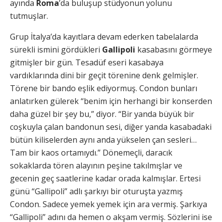
ayında
Roma
’da buluşup stüdyonun yolunu
tutmuşlar.
Grup İtalya’da kayıtlara devam ederken tabelalarda
sürekli ismini gördükleri
Gallipoli
kasabasını görmeye
gitmişler bir gün. Tesadüf eseri kasabaya
vardıklarında dini bir geçit törenine denk gelmişler.
Törene bir bando eşlik ediyormuş. Condon bunları
anlatırken gülerek “benim için herhangi bir konserden
daha güzel bir şey bu,” diyor. “Bir yanda büyük bir
coşkuyla çalan bandonun sesi, diğer yanda kasabadaki
bütün kiliselerden aynı anda yükselen çan sesleri…
Tam bir kaos ortamıydı.” Dönemeçli, daracık
sokaklarda tören alayının peşine takılmışlar ve
gecenin geç saatlerine kadar orada kalmışlar. Ertesi
günü “Gallipoli” adlı şarkıyı bir oturuşta yazmış
Condon. Sadece yemek yemek için ara vermiş. Şarkıya
“Gallipoli” adını da hemen o akşam vermiş. Sözlerini ise