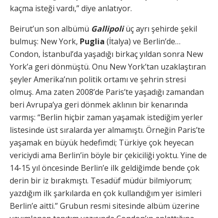
kaçma isteği vardı,” diye anlatıyor.
Beirut’un son albümü
Gallipoli
üç ayrı şehirde şekil
bulmuş: New York,
Puglia
(İtalya) ve Berlin’de…
Condon, İstanbul’da yaşadığı birkaç yıldan sonra New
York’a geri dönmüştü. Onu New York’tan uzaklaştıran
şeyler Amerika’nın politik ortamı ve şehrin stresi
olmuş. Ama zaten 2008’de Paris’te yaşadığı zamandan
beri Avrupa’ya geri dönmek aklının bir kenarında
varmış: “Berlin hiçbir zaman yaşamak istediğim yerler
listesinde üst sıralarda yer almamıştı. Örneğin Paris’te
yaşamak en büyük hedefimdi; Türkiye çok heyecan
vericiydi ama Berlin’in böyle bir çekiciliği yoktu. Yine de
14-15 yıl öncesinde Berlin’e ilk geldiğimde bende çok
derin bir iz bırakmıştı. Tesadüf müdür bilmiyorum;
yazdığım ilk şarkılarda en çok kullandığım yer isimleri
Berlin’e aitti.” Grubun resmi sitesinde albüm üzerine