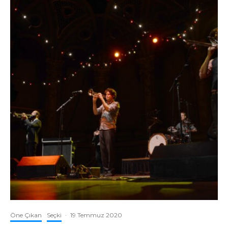
Öne Çıkan
Seçki
·
19 Temmuz 2020