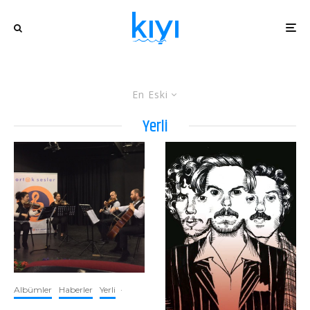
En Eski
Yerli
Albümler
Haberler
Yerli
·