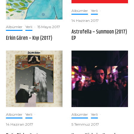
Albümler
Yerli
·
14 Haziran 2017
Albümler
Yerli
·
15 Mayıs 2017
Astrofella – Sunmoon (2017)
Erkin Gören – Kıyı (2017)
EP
Albümler
Yerli
·
Albümler
Yerli
·
14 Haziran 2017
5 Temmuz 2017