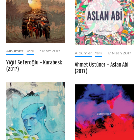
Albümler
Yerli
·
7 Mart 2017
Albümler
Yerli
·
17 Nisan 2017
Yiğit Seferoğlu – Karabesk
Ahmet Üstüner – Aslan Abi
(2017)
(2017)