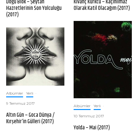
Doğu Blok – Şeytan
Kıvanç Kürkcü – Kaçınılmaz
Hazretlerinin Son Yolculuğu
Olarak Katil Olacağım (2017)
(2017)
Albümler
Yerli
·
9 Temmuz 2017
Albümler
Yerli
·
Altın Gün – Goca Dünya /
10 Temmuz 2017
Kırşehir’in Gülleri (2017)
Yolda – Mai (2017)