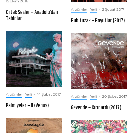
15 Ekim 2016
Albümler
Yerli
·
2 Şubat 2017
Ortak Sesler – Anadolu’dan
Tablolar
Bubituzak – Boyutlar (2017)
Albümler
Yerli
·
14 Şubat 2017
Albümler
Yerli
·
20 Şubat 2017
Palmiyeler – II (Venus)
Gevende – Kırınardı (2017)