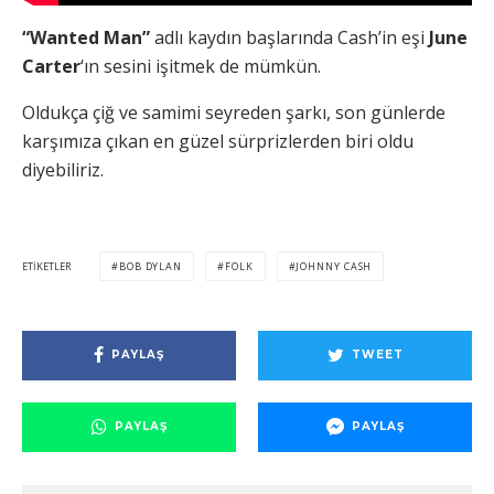
“Wanted Man”
adlı kaydın başlarında Cash’in eşi
June
Carter
‘ın sesini işitmek de mümkün.
Oldukça çiğ ve samimi seyreden şarkı, son günlerde
karşımıza çıkan en güzel sürprizlerden biri oldu
diyebiliriz.
ETIKETLER
BOB DYLAN
FOLK
JOHNNY CASH
PAYLAŞ
TWEET
PAYLAŞ
PAYLAŞ