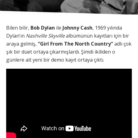
Bilen bilir,
Bob Dylan
ile
Johnny Cash
, 1969 yılında
Dylan’ın
Nashville Skyville
albümünün kayıtları için bir
araya gelmiş,
“Girl From The North Country”
adlı çok
şık bir düet ortaya çıkarmışlardı. Şimdi ikiliden o
günlere ait yeni bir demo kayıt ortaya çıktı.