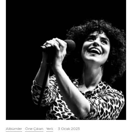
Albümler
Öne Çıkan
Yerli
·
3 Ocak 2023