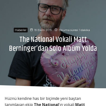
Haberler
19 Ekim 2019
Okuma süresi: 1 dakika
The National Vokali Matt
Berninger’dan Solo Albüm Yolda
Hüznü kendine has bir biçimde yeni baştan
tanımlayan ekip
The National
‘ın vokali
Matt