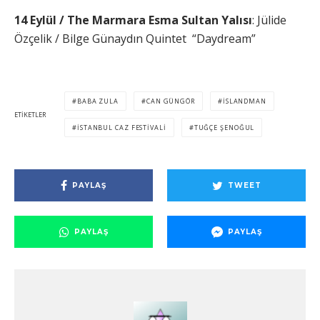
14 Eylül / The Marmara Esma Sultan Yalısı
: Jülide
Özçelik / Bilge Günaydın Quintet “Daydream”
BABA ZULA
CAN GÜNGÖR
ISLANDMAN
ETIKETLER
İSTANBUL CAZ FESTIVALI
TUĞÇE ŞENOĞUL
PAYLAŞ
TWEET
PAYLAŞ
PAYLAŞ