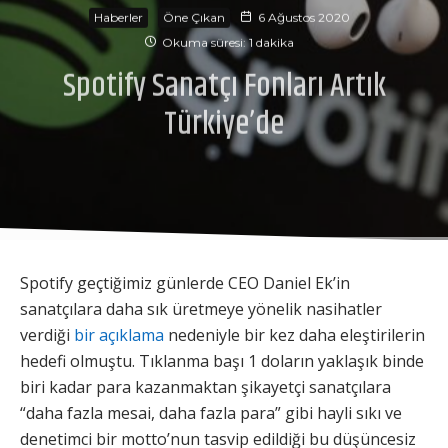
Haberler
Öne Çıkan
6 Ağustos 2020
Okuma süresi: 1 dakika
Spotify Sanatçı Fonları Artık
Türkiye’de
Spotify geçtiğimiz günlerde CEO Daniel Ek’in
sanatçılara daha sık üretmeye yönelik nasihatler
verdiği
bir açıklama
nedeniyle bir kez daha eleştirilerin
hedefi olmuştu. Tıklanma başı 1 doların yaklaşık binde
biri kadar para kazanmaktan şikayetçi sanatçılara
“daha fazla mesai, daha fazla para” gibi hayli sıkı ve
denetimci bir motto’nun tasvip edildiği bu düşüncesiz