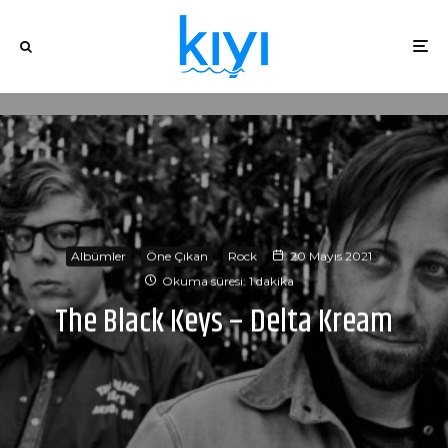
Albümler
Öne Çıkan
Rock
20 Mayıs 2021
Okuma süresi: 1 dakika
The Black Keys – Delta Kream