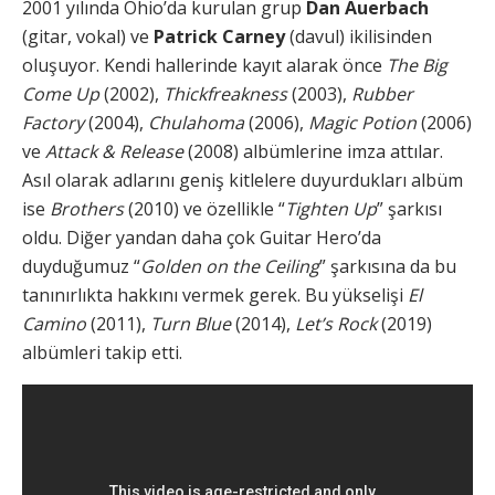
2001 yılında Ohio’da kurulan grup
Dan Auerbach
(gitar, vokal) ve
Patrick Carney
(davul) ikilisinden
oluşuyor. Kendi hallerinde kayıt alarak önce
The Big
Come Up
(2002),
Thickfreakness
(2003),
Rubber
Factory
(2004),
Chulahoma
(2006),
Magic Potion
(2006)
ve
Attack & Release
(2008) albümlerine imza attılar.
Asıl olarak adlarını geniş kitlelere duyurdukları albüm
ise
Brothers
(2010) ve özellikle “
Tighten Up
” şarkısı
oldu. Diğer yandan daha çok Guitar Hero’da
duyduğumuz “
Golden on the Ceiling
” şarkısına da bu
tanınırlıkta hakkını vermek gerek. Bu yükselişi
El
Camino
(2011),
Turn Blue
(2014),
Let’s Rock
(2019)
albümleri takip etti.