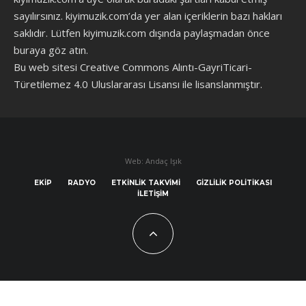
sayılırsınız. kiyimuzik.com’da yer alan içeriklerin bazı hakları
saklıdır. Lütfen kiyimuzik.com dışında paylaşmadan önce
buraya göz atın
.
Bu web sitesi Creative Commons Alıntı-GayriTicari-
Türetilemez 4.0 Uluslararası Lisansı ile lisanslanmıştır.
Web: Andaç Işık
EKIP
RADYO
ETKINLIK TAKVIMI
GIZLILIK POLITIKASI
İLETIŞIM