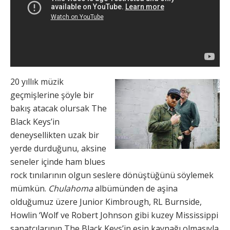
20 yıllık müzik
geçmişlerine şöyle bir
bakış atacak olursak The
Black Keys’in
deneysellikten uzak bir
yerde durduğunu, aksine
seneler içinde ham blues
rock tınılarının olgun seslere dönüştüğünü söylemek
mümkün.
Chulahoma
albümünden de aşina
olduğumuz üzere Junior Kimbrough, RL Burnside,
Howlin ‘Wolf ve Robert Johnson gibi kuzey Mississippi
sanatçılarının The Black Keys’in esin kaynağı olmasıyla