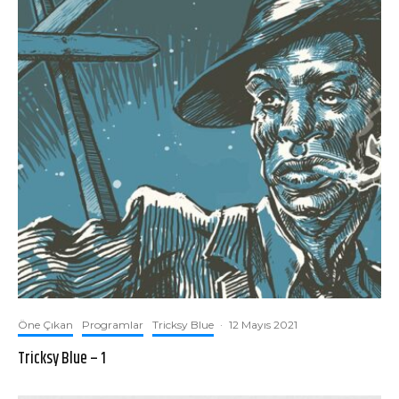
Öne Çıkan
Programlar
Tricksy Blue
·
12 Mayıs 2021
Tricksy Blue – 1