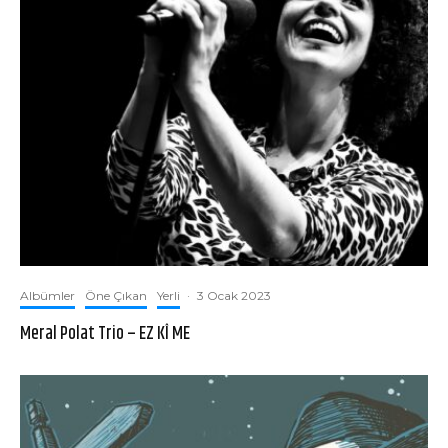
Albümler
Öne Çıkan
Yerli
·
3 Ocak 2023
Meral Polat Trio – EZ KÎ ME