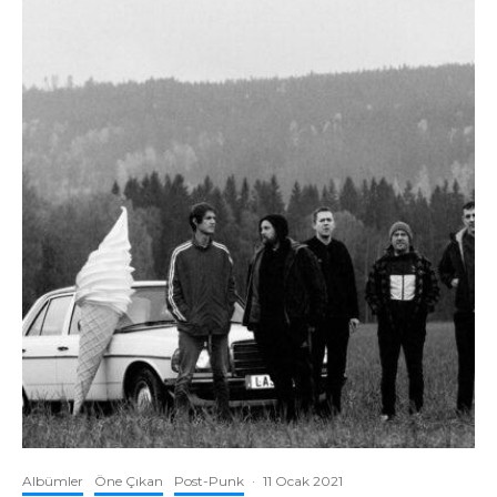
Albümler
Öne Çıkan
Post-Punk
·
11 Ocak 2021