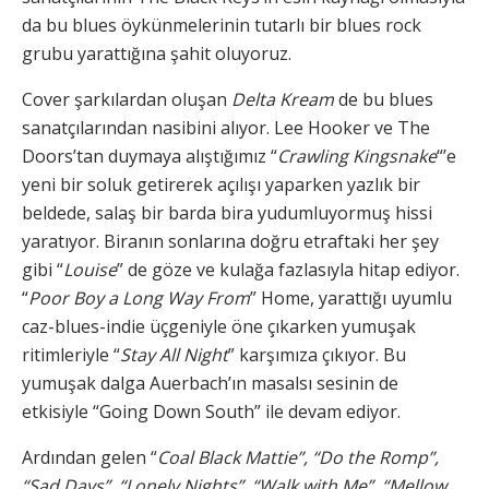
da bu blues öykünmelerinin tutarlı bir blues rock
grubu yarattığına şahit oluyoruz.
Cover şarkılardan oluşan
Delta Kream
de bu blues
sanatçılarından nasibini alıyor. Lee Hooker ve The
Doors’tan duymaya alıştığımız “
Crawling Kingsnake
“’e
yeni bir soluk getirerek açılışı yaparken yazlık bir
beldede, salaş bir barda bira yudumluyormuş hissi
yaratıyor. Biranın sonlarına doğru etraftaki her şey
gibi “
Louise
” de göze ve kulağa fazlasıyla hitap ediyor.
“
Poor Boy a Long Way From
” Home, yarattığı uyumlu
caz-blues-indie üçgeniyle öne çıkarken yumuşak
ritimleriyle “
Stay All Night
” karşımıza çıkıyor. Bu
yumuşak dalga Auerbach’ın masalsı sesinin de
etkisiyle “Going Down South” ile devam ediyor.
Ardından gelen “
Coal Black Mattie”, “Do the Romp”,
“Sad Days”, “Lonely Nights”, “Walk with Me”, “Mellow