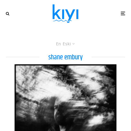
En Eski
shane embury