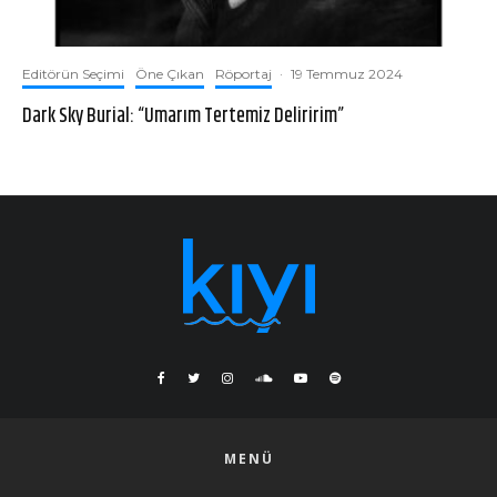
Editörün Seçimi
Öne Çıkan
Röportaj
·
19 Temmuz 2024
Dark Sky Burial: “Umarım Tertemiz Deliririm”
MENÜ