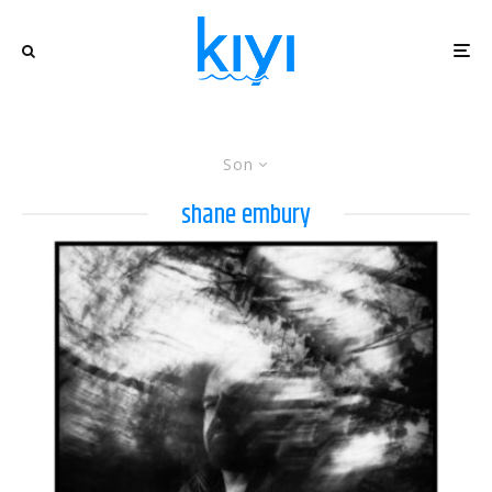
Son
shane embury