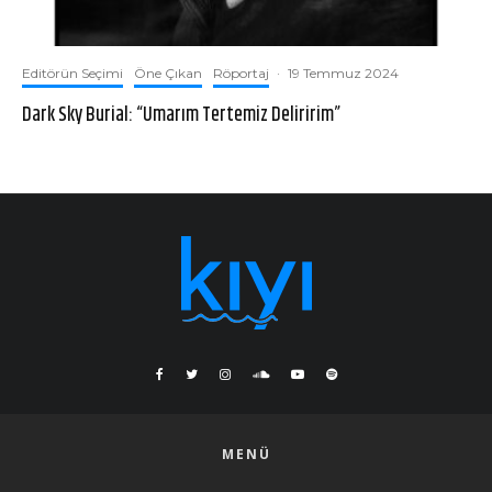
Editörün Seçimi
Öne Çıkan
Röportaj
·
19 Temmuz 2024
Dark Sky Burial: “Umarım Tertemiz Deliririm”
MENÜ