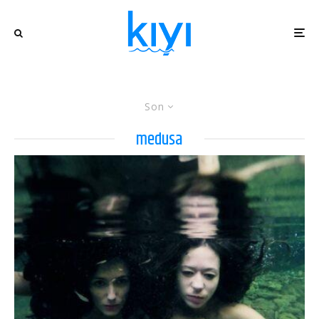
Son
medusa