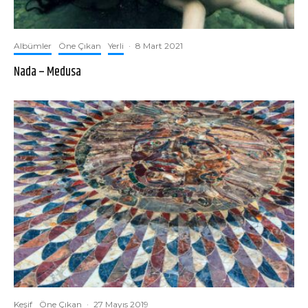
Albümler
Öne Çıkan
Yerli
·
8 Mart 2021
Nada – Medusa
Keşif
Öne Çıkan
·
27 Mayıs 2019