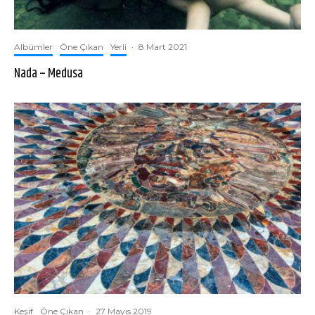
Albümler
Öne Çıkan
Yerli
·
8 Mart 2021
Nada – Medusa
Keşif
Öne Çıkan
·
27 Mayıs 2019