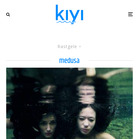
Rastgele
medusa