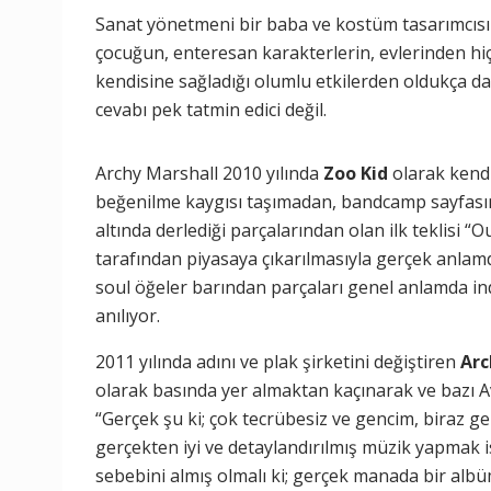
Sanat yönetmeni bir baba ve kostüm tasarımcısı
çocuğun, enteresan karakterlerin, evlerinden hi
kendisine sağladığı olumlu etkilerden oldukça 
cevabı pek tatmin edici değil.
Archy Marshall 2010 yılında
Zoo Kid
olarak kendi
beğenilme kaygısı taşımadan, bandcamp sayfası
altında derlediği parçalarından olan ilk teklisi 
tarafından piyasaya çıkarılmasıyla gerçek anlam
soul öğeler barından parçaları genel anlamda indi
anılıyor.
2011 yılında adını ve plak şirketini değiştiren
Arc
olarak basında yer almaktan kaçınarak ve bazı Avr
“Gerçek şu ki; çok tecrübesiz ve gencim, biraz ge
gerçekten iyi ve detaylandırılmış müzik yapmak i
sebebini almış olmalı ki; gerçek manada bir al