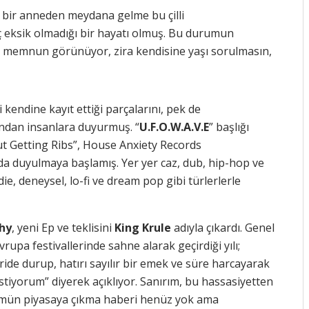
 bir anneden meydana gelme bu çilli
ç eksik olmadığı bir hayatı olmuş. Bu durumun
da memnun görünüyor, zira kendisine yaşı sorulmasın,
 kendine kayıt ettiği parçalarını, pek de
ndan insanlara duyurmuş. “
U.F.O.W.A.V.E
” başlığı
“Out Getting Ribs”, House Anxiety Records
da duyulmaya başlamış. Yer yer caz, dub, hip-hop ve
e, deneysel, lo-fi ve dream pop gibi türlerlerle
hy
, yeni Ep ve teklisini
King Krule
adıyla çıkardı. Genel
upa festivallerinde sahne alarak geçirdiği yılı;
ride durup, hatırı sayılır bir emek ve süre harcayarak
stiyorum” diyerek açıklıyor. Sanırım, bu hassasiyetten
bümün piyasaya çıkma haberi henüz yok ama