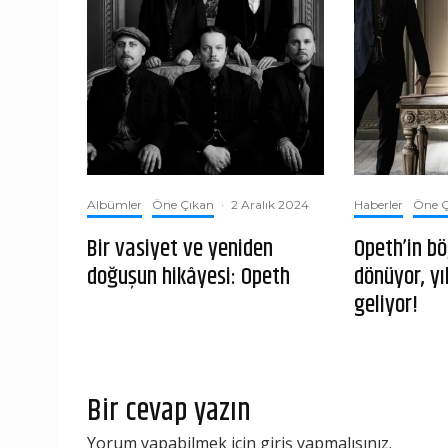
Albümler
Öne Çıkan
·
2 Aralık 2024
Haberler
Öne Ç
Bir vasiyet ve yeniden
Opeth’in bö
doğuşun hikâyesi: Opeth
dönüyor, yı
geliyor!
Bir cevap yazın
Yorum yapabilmek için
giriş yapmalısınız
.