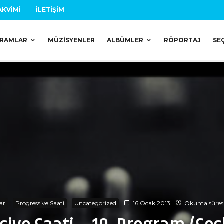
AKVIMI
İLETIŞIM
RAMLAR
MÜZISYENLER
ALBÜMLER
RÖPORTAJ
SE
ar
Progressive Saati
Uncategorized
16 Ocak 2013
Okuma süresi: