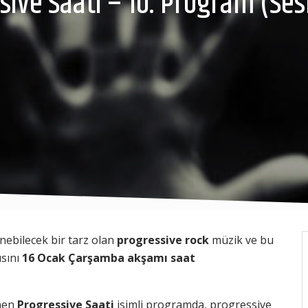
sive Saati – 10. Program (Sesl
enebilecek bir tarz olan
progressive rock
müzik ve bu
ısını
16 Ocak Çarşamba akşamı saat
enen
Progressive Saati
isimli programda, progressive