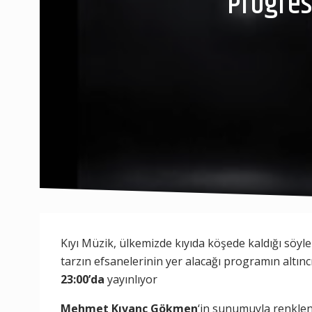
Progres
Kıyı Müzik, ülkemizde kıyıda köşede kaldığı söyl
tarzın efsanelerinin yer alacağı programın altınc
23:00’da
yayınlıyor
Mehmet Kıvanç Gökmen
‘in sunumuyla renkl