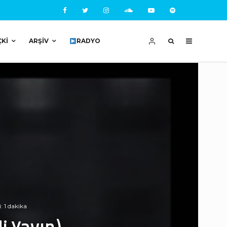
ÇKI
ARŞIV
RADYO
 1 dakika