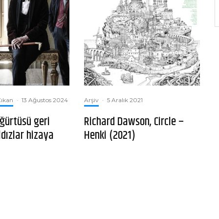
ıkan
·
13 Ağustos 2024
Arşiv
·
5 Aralık 2021
ğürtüsü geri
Richard Dawson, Circle –
ldızlar hizaya
Henki (2021)