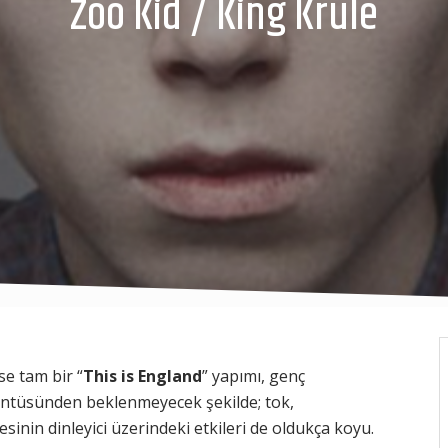
Zoo Kid / King Krule
se tam bir “
This is England
” yapımı, genç
üntüsünden beklenmeyecek şekilde; tok,
esinin dinleyici üzerindeki etkileri de oldukça koyu.