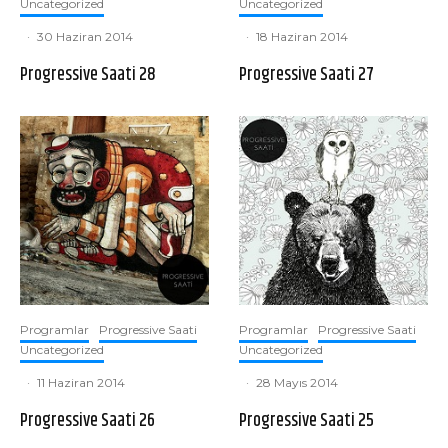
Uncategorized
Uncategorized
·
30 Haziran 2014
·
18 Haziran 2014
Progressive Saati 28
Progressive Saati 27
Programlar
Progressive Saati
Programlar
Progressive Saati
Uncategorized
Uncategorized
·
11 Haziran 2014
·
28 Mayıs 2014
Progressive Saati 26
Progressive Saati 25