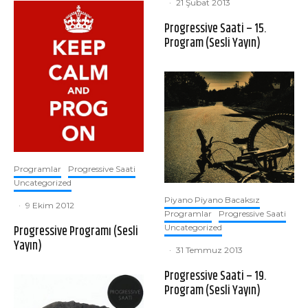
·
21 Şubat 2013
Progressive Saati – 15.
Program (Sesli Yayın)
Programlar
Progressive Saati
Uncategorized
Piyano Piyano Bacaksız
·
9 Ekim 2012
Programlar
Progressive Saati
Uncategorized
Progressive Programı (Sesli
Yayın)
·
31 Temmuz 2013
Progressive Saati – 19.
Program (Sesli Yayın)