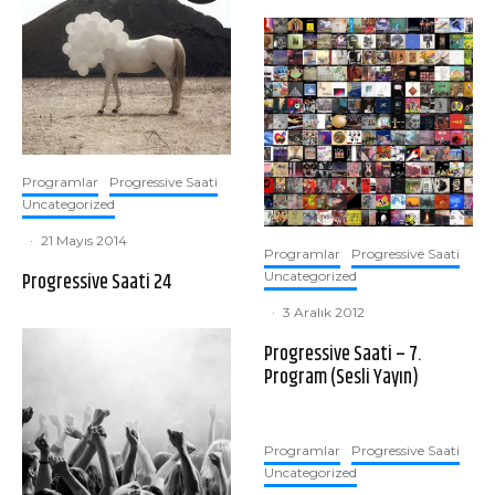
Programlar
Progressive Saati
Uncategorized
·
21 Mayıs 2014
Programlar
Progressive Saati
Uncategorized
Progressive Saati 24
·
3 Aralık 2012
Progressive Saati – 7.
Program (Sesli Yayın)
Programlar
Progressive Saati
Uncategorized