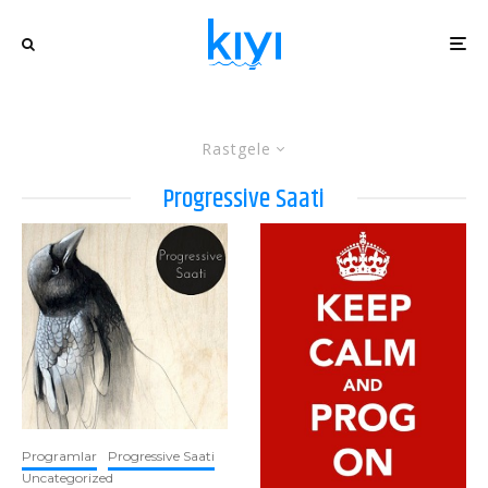
Rastgele
Progressive Saati
Programlar
Progressive Saati
Uncategorized