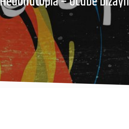
Hedonutopia – Ucube Dizay