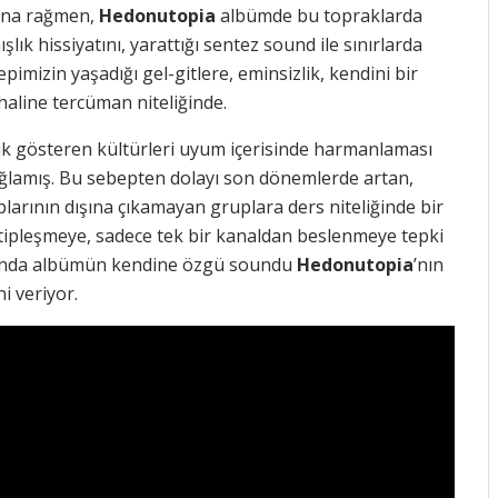
Buna rağmen,
Hedonutopia
albümde bu topraklarda
lık hissiyatını, yarattığı sentez sound ile sınırlarda
pimizin yaşadığı gel-gitlere, eminsizlik, kendini bir
aline tercüman niteliğinde.
lık gösteren kültürleri uyum içerisinde harmanlaması
ağlamış. Bu sebepten dolayı son dönemlerde artan,
plarının dışına çıkamayan gruplara ders niteliğinde bir
otipleşmeye, sadece tek bir kanaldan beslenmeye tepki
zamanda albümün kendine özgü soundu
Hedonutopia
’nın
ni veriyor.