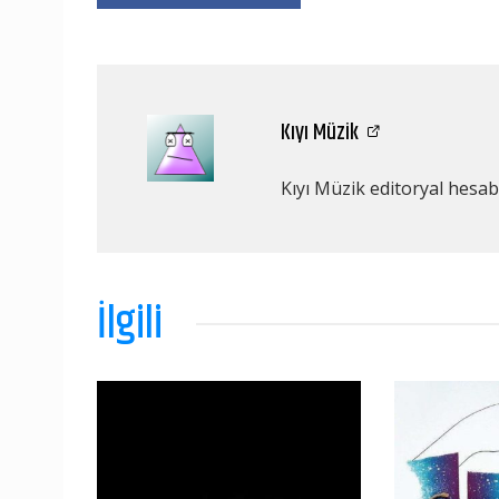
Kıyı Müzik
Kıyı Müzik editoryal hesabı
İlgili