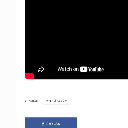
ETIKETLER
YERLI ALBÜM
PAYLAŞ