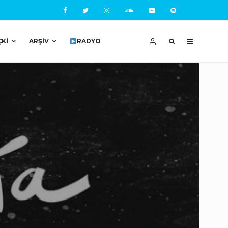
ÇKI
ARŞIV
RADYO