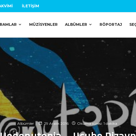
AKVIMI
İLETIŞIM
RAMLAR
MÜZISYENLER
ALBÜMLER
RÖPORTAJ
SE
Albümler
29 Aralık 2016
Okuma süresi: 1 dakika