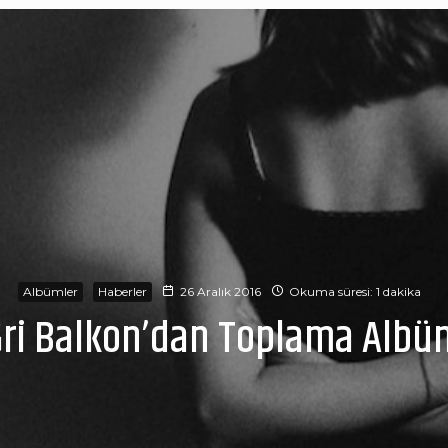
Albümler
Haberler
26 Aralık 2016
Okuma süresi: 1 dakika
Gri Balkon’dan Toplama Albü