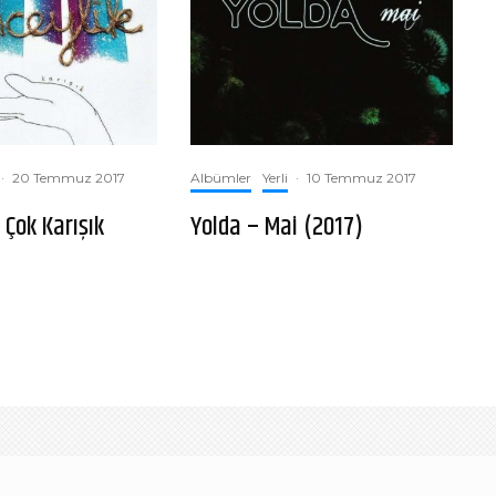
·
20 Temmuz 2017
Albümler
Yerli
·
10 Temmuz 2017
 Çok Karışık
Yolda – Mai (2017)