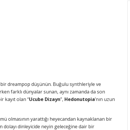
t bir dreampop düşünün. Buğulu synthleriyle ve
derken farklı dünyalar sunan, aynı zamanda da son
r kayıt olan “
Ucube Dizayn
”,
Hedonutopia
’nın uzun
bümü olmasının yarattığı heyecandan kaynaklanan bir
layı dinleyicide neyin geleceğine dair bir