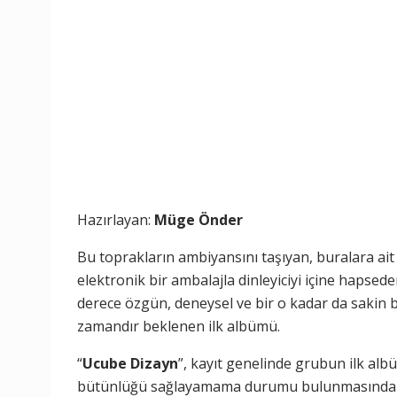
Hazırlayan:
Müge Önder
Bu toprakların ambiyansını taşıyan, buralara ai
elektronik bir ambalajla dinleyiciyi içine hapse
derece özgün, deneysel ve bir o kadar da sakin bi
zamandır beklenen ilk albümü.
“
Ucube Dizayn
”, kayıt genelinde grubun ilk al
bütünlüğü sağlayamama durumu bulunmasından do