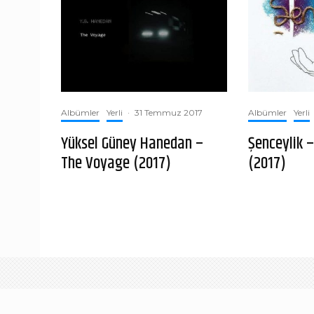
Albümler
Yerli
·
31 Temmuz 2017
Albümler
Yerli
Yüksel Güney Hanedan –
Şenceylik –
The Voyage (2017)
(2017)