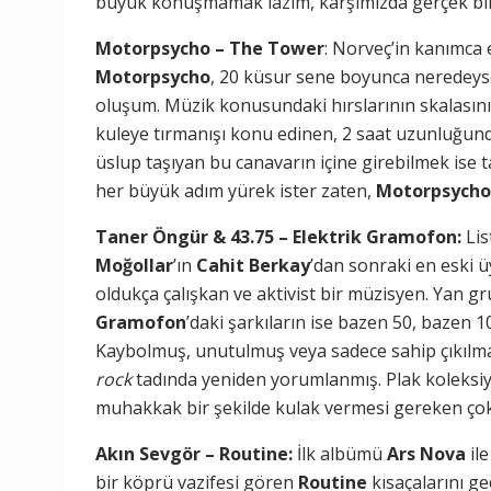
büyük konuşmamak lazım, karşımızda gerçek bir s
Motorpsycho – The Tower
: Norveç’in kanımca
Motorpsycho
, 20 küsur sene boyunca neredeyse h
oluşum. Müzik konusundaki hırslarının skalasın
kuleye tırmanışı konu edinen, 2 saat uzunluğund
üslup taşıyan bu canavarın içine girebilmek ise ta
her büyük adım yürek ister zaten,
Motorpsycho
Taner Öngür & 43.75 – Elektrik Gramofon:
Lis
Moğollar
’ın
Cahit Berkay
’dan sonraki en eski ü
oldukça çalışkan ve aktivist bir müzisyen. Yan g
Gramofon
’daki şarkıların ise bazen 50, bazen 10
Kaybolmuş, unutulmuş veya sadece sahip çıkılmam
rock
tadında yeniden yorumlanmış. Plak koleksiy
muhakkak bir şekilde kulak vermesi gereken çok ni
Akın Sevgör – Routine:
İlk albümü
Ars Nova
ile
bir köprü vazifesi gören
Routine
kısaçalarını ge