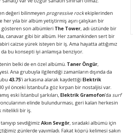
anatçı var ve özgür sanatın sınırları olmaz.
 en değeri bilinmeyen
progressive rock
ekiplerinden
er yıla bir albüm yetiştirmiş aşırı çalışkan bir
ı gösteren son albümleri
The Tower
, adı üstünde bir
a, canavar gibi bir albüm. Her zamankinden sert bir
biri caizse yürek isteyen bir iş. Ama hayatta attığımız
da bu konsepti iyi anlamışa benziyor.
tenin belki de en özel albümü.
Taner Öngür
,
yesi. Ana grubuyla ilgilendiği zamanların dışında da
rubu
43.75
’i arkasına alarak kaydettiği
Elektrik
0 yıl önceki İstanbul’a göz kırpan bir nostaljisi var.
ış eski İstanbul şarkıları,
Elektrik Gramofon
’da
surf
oncularının elinde bulundurması, geri kalan herkesin
telikli bir iş.
 tanıyıp sevdiğimiz
Akın Sevgör
, sıradaki albümü için
çtiğimiz günlerde yayımladı. Fakat köprü kelimesi sakın