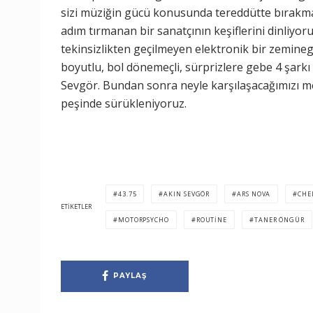
sizi müziğin gücü konusunda tereddütte bırakm
adım tırmanan bir sanatçının keşiflerini dinliyoru
tekinsizlikten geçilmeyen elektronik bir zeminegi
boyutlu, bol dönemeçli, sürprizlere gebe 4 şarkı 
Sevgör. Bundan sonra neyle karşılaşacağımızı m
peşinde sürükleniyoruz.
43.75
AKIN SEVGÖR
ARS NOVA
CHE
ETIKETLER
MOTORPSYCHO
ROUTINE
TANER ÖNGÜR
PAYLAŞ