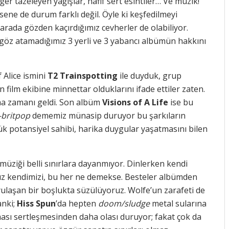
Ciğer tazeleyen yağışlar, hafif sert esintiler… Ve müzik!
sene de durum farklı değil. Öyle ki keşfedilmeyi
rada gözden kaçırdığımız cevherler de olabiliyor.
 göz atamadığımız 3 yerli ve 3 yabancı albümün hakkını
Alice ismini
T2 Trainspotting
ile duyduk, grup
n film ekibine minnettar olduklarını ifade ettiler zaten.
ma zamanı geldi. Son albüm
Visions of A Life
ise bu
-britpop
dememiz münasip duruyor bu şarkıların
yük potansiyel sahibi, harika duygular yaşatmasını bilen
 müziği belli sınırlara dayanmıyor. Dinlerken kendi
z kendimizi, bu her ne demekse. Besteler albümden
oyulaşan bir boşlukta süzülüyoruz. Wolfe’un zarafeti de
anki;
Hiss Spun
’da hepten
doom/sludge
metal sularına
sı sertleşmesinden daha olası duruyor; fakat çok da