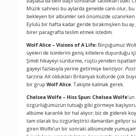
başlasa da belli başlı sonbahar tatlılıkları baki. 
Müzik sahnesi bu aylarda genelde canlı olur, bu 
bekleyen bir albümler seli önümüzde uzanırken a
Eylülü bir hafta kadar geride bırakmışken bu ay
birer paragrafta teslim etmek istedim.
Wolf Alice – Visions of A Life:
Birçoğumuz Wolf 
üyeleri de isimlerini geniş kitlelere duyurduğu içi
Şimdi hikayeyi sürdürme, rüştü yeniden ispatla
gayeyi fazlasıyla yerine getirmişe benziyor.
Post
tarzına. Ait oldukları Britanyalı kültürde çok bü
bir grup
Wolf Alice
. Takipte kalmak gerek.
Chelsea Wolfe – Hiss Spun: Chelsea Wolfe
’un
özgürlüğümüzün tutsağı gibi görmeye başlıyoru
albüme karanlık bir hal alıyor; biz de giderek k
tam olarak bu özgürleştirici damardan geliyor s
giren Wolfe’un bir sonraki albümünde yumuşama