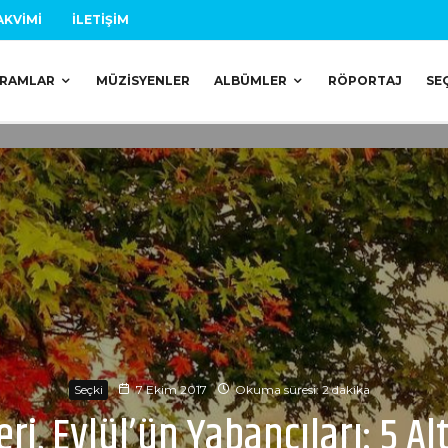
AKVIMI
İLETIŞIM
RAMLAR
MÜZISYENLER
ALBÜMLER
RÖPORTAJ
SE
Seçki
7 Ekim 2017
Okuma süresi: 2 dakika
leri, Eylül’ün Yabancıları: 5 A