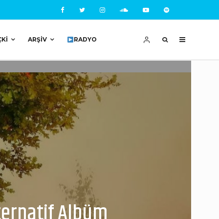
ÇKI
ARŞIV
RADYO
lternatif Albüm