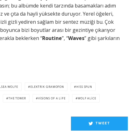
asın; bu albümde kendi tarzında basamakları adım
z ve çıta da hayli yüksekte duruyor. Yerel öğeleri,
zli gizli yediren sağlam bir sentez müziği bu. Çok
boyunca bizi boyutlar arası bir gezintiye çıkarıyor
erakla beklerken “
Routine
”, “
Waves
” gibi şarkıların
LSEA WOLFE
ELEKTRIK GRAMOFON
HISS SPUN
THE TOWER
VISIONS OF A LIFE
WOLF ALICE
TWEET