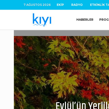
7 AĞUSTOS 2026
EKIP
RADYO
ETKINLIK T
HABERLER
PROG
Eylül’ün Yerli