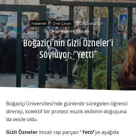
Haberler
Öne Çıkan
7 Ocak 2021
Okuma süresi: 1 dakika
Boğaziçi’nin Gizli Özneler’i
Söylüyor: “Yetti”
Boğaziçi Üniversitesi’nde günlerdir süregelen öğrenci
direnişi, kolektif bir protest müzik ekibinin doğuşuna
da vesile oldu.
Gizli Özneler
imzalı rap parçası “
Yetti
“ye aşağıda