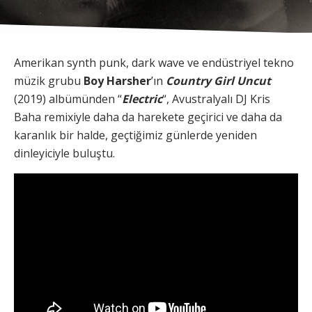
Amerikan synth punk, dark wave ve endüstriyel tekno
müzik grubu
Boy Harsher
’ın
Country Girl Uncut
(2019) albümünden “
Electric
“, Avustralyalı DJ Kris
Baha remixiyle daha da harekete geçirici ve daha da
karanlık bir halde, geçtiğimiz günlerde yeniden
dinleyiciyle buluştu.