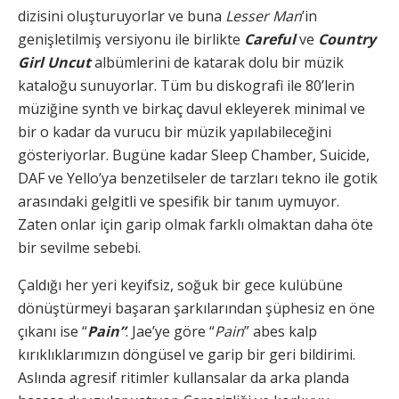
dizisini oluşturuyorlar ve buna
Lesser Man
’in
genişletilmiş versiyonu ile birlikte
Careful
ve
Country
Girl Uncut
albümlerini de katarak dolu bir müzik
kataloğu sunuyorlar. Tüm bu diskografi ile 80’lerin
müziğine synth ve birkaç davul ekleyerek minimal ve
bir o kadar da vurucu bir müzik yapılabileceğini
gösteriyorlar. Bugüne kadar Sleep Chamber, Suicide,
DAF ve Yello’ya benzetilseler de tarzları tekno ile gotik
arasındaki gelgitli ve spesifik bir tanım uymuyor.
Zaten onlar için garip olmak farklı olmaktan daha öte
bir sevilme sebebi.
Çaldığı her yeri keyifsiz, soğuk bir gece kulübüne
dönüştürmeyi başaran şarkılarından şüphesiz en öne
çıkanı ise “
Pain”
. Jae’ye göre “
Pain
” abes kalp
kırıklıklarımızın döngüsel ve garip bir geri bildirimi.
Aslında agresif ritimler kullansalar da arka planda