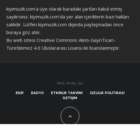
kiyimuzik.com’a üye olarak
buradaki şartları
kabul etmiş
sayılırsınız. kiyimuzik.com’da yer alan içeriklerin bazı hakları
saklıdır. Lütfen kiyimuzik.com dışında paylaşmadan önce
buraya göz atın
.
Bu web sitesi Creative Commons Alıntı-GayriTicari-
Türetilemez 4.0 Uluslararası Lisansı ile lisanslanmıştır.
Web: Andaç Işık
EKIP
RADYO
ETKINLIK TAKVIMI
GIZLILIK POLITIKASI
İLETIŞIM