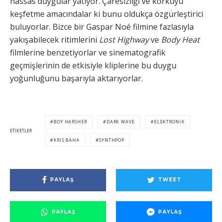
hassas duygular yatıyor. Çaresizliği ve korkuyu
keşfetme amacındalar ki bunu oldukça özgürleştirici
buluyorlar. Bizce bir Gaspar Noé filmine fazlasıyla
yakışabilecek ritimlerini
Lost Highway
ve
Body Heat
filmlerine benzetiyorlar ve sinematografik
geçmişlerinin de etkisiyle kliplerine bu duygu
yoğunluğunu başarıyla aktarıyorlar.
BOY HARSHER
DARK WAVE
ELEKTRONIK
ETIKETLER
KRIS BAHA
SYNTHPOP
PAYLAŞ
TWEET
PAYLAŞ
PAYLAŞ