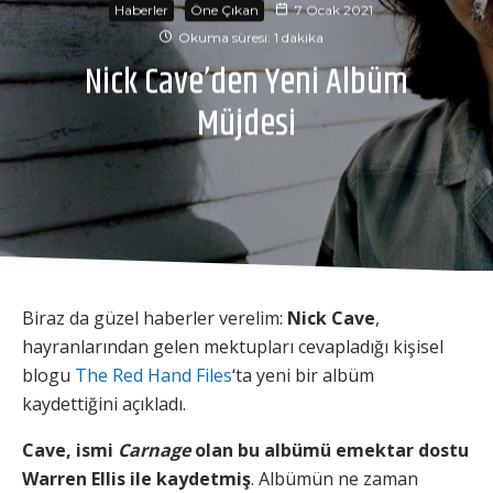
Haberler
Öne Çıkan
7 Ocak 2021
Okuma süresi: 1 dakika
Nick Cave’den Yeni Albüm
Müjdesi
Biraz da güzel haberler verelim:
Nick Cave
,
hayranlarından gelen mektupları cevapladığı kişisel
blogu
The Red Hand Files
‘ta yeni bir albüm
kaydettiğini açıkladı.
Cave, ismi
Carnage
olan bu albümü emektar dostu
Warren Ellis ile kaydetmiş
. Albümün ne zaman