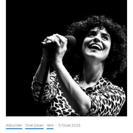
Albümler
Öne Çıkan
Yerli
·
3 Ocak 2023