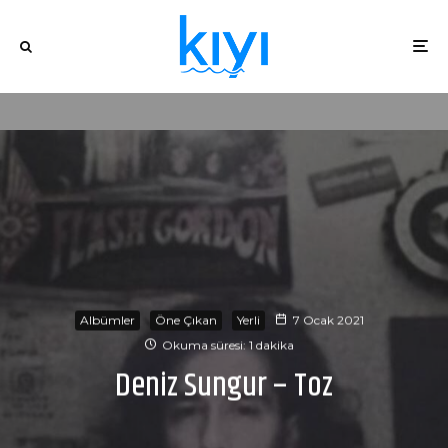
Albümler
Öne Çıkan
Yerli
7 Ocak 2021
Okuma süresi: 1 dakika
Deniz Sungur – Toz