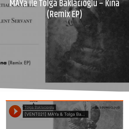
MAYa ile Tolga Baklacıoğlu – Kına
(Remix EP)