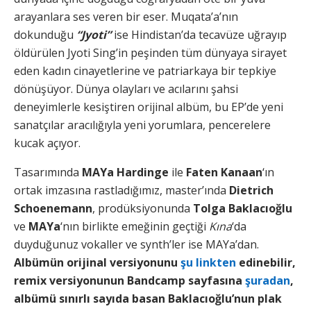
arayanlara ses veren bir eser. Muqata’a’nın
dokunduğu
“Jyoti”
ise Hindistan’da tecavüze uğrayıp
öldürülen Jyoti Sing’in peşinden tüm dünyaya sirayet
eden kadın cinayetlerine ve patriarkaya bir tepkiye
dönüşüyor. Dünya olayları ve acılarını şahsi
deneyimlerle kesiştiren orijinal albüm, bu EP’de yeni
sanatçılar aracılığıyla yeni yorumlara, pencerelere
kucak açıyor.
Tasarımında
MAYa Hardinge
ile
Faten Kanaan
‘ın
ortak imzasına rastladığımız, master’ında
Dietrich
Schoenemann
, prodüksiyonunda
Tolga Baklacıoğlu
ve
MAYa
‘nın birlikte emeğinin geçtiği
Kına
‘da
duyduğunuz vokaller ve synth’ler ise MAYa’dan.
Albümün orijinal versiyonunu
şu linkten
edinebilir,
remix versiyonunun Bandcamp sayfasına
şuradan
,
albümü sınırlı sayıda basan Baklacıoğlu’nun plak