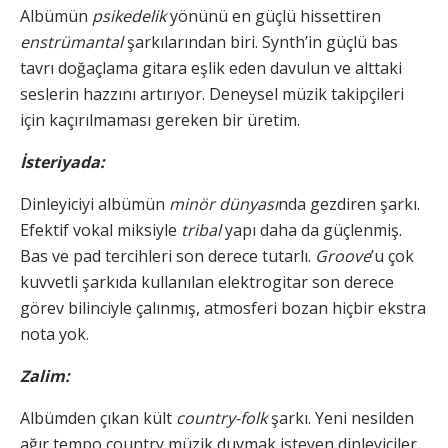
Albümün
psikedelik
yönünü en güçlü hissettiren
enstrümantal
şarkılarından biri. Synth’in güçlü bas
tavrı doğaçlama gitara eşlik eden davulun ve alttaki
seslerin hazzını artırıyor. Deneysel müzik takipçileri
için kaçırılmaması gereken bir üretim.
İsteriyada:
Dinleyiciyi albümün
minör dünyası
nda gezdiren şarkı.
Efektif vokal miksiyle
tribal
yapı daha da güçlenmiş.
Bas ve pad tercihleri son derece tutarlı.
Groove
’u çok
kuvvetli şarkıda kullanılan elektrogitar son derece
görev bilinciyle çalınmış, atmosferi bozan hiçbir ekstra
nota yok.
Zalim:
Albümden çıkan kült
country-folk
şarkı. Yeni nesilden
ağır tempo country müzik duymak isteyen dinleyiciler