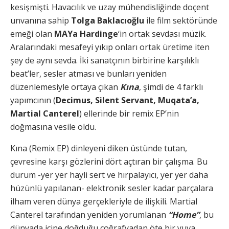
kesişmişti. Havacılık ve uzay mühendisliğinde doçent
unvanına sahip
Tolga Baklacıoğlu
ile film sektöründe
emeği olan
MAYa Hardinge
‘in ortak sevdası müzik.
Aralarındaki mesafeyi yıkıp onları ortak üretime iten
şey de aynı sevda. İki sanatçının birbirine karşılıklı
beat’ler, sesler atması ve bunları yeniden
düzenlemesiyle ortaya çıkan
Kına
, şimdi de 4 farklı
yapımcının (
Decimus, Silent Servant, Muqata’a,
Martial Canterel
) ellerinde bir remix EP’nin
doğmasına vesile oldu.
Kına (Remix EP) dinleyeni diken üstünde tutan,
çevresine karşı gözlerini dört açtıran bir çalışma. Bu
durum -yer yer hayli sert ve hırpalayıcı, yer yer daha
hüzünlü yapılanan- elektronik sesler kadar parçalara
ilham veren dünya gerçekleriyle de ilişkili. Martial
Canterel tarafından yeniden yorumlanan
“Home”
, bu
dünyada içine doğduğu coğrafyadan öte bir yuva