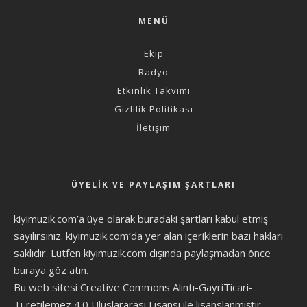
MENÜ
Ekip
Radyo
Etkinlik Takvimi
Gizlilik Politikası
İletişim
ÜYELIK VE PAYLAŞIM ŞARTLARI
kiyimuzik.com’a üye olarak
buradaki şartları
kabul etmiş
sayılırsınız. kiyimuzik.com’da yer alan içeriklerin bazı hakları
saklıdır. Lütfen kiyimuzik.com dışında paylaşmadan önce
buraya göz atın
.
Bu web sitesi Creative Commons Alıntı-GayriTicari-
Türetilemez 4.0 Uluslararası Lisansı ile lisanslanmıştır.