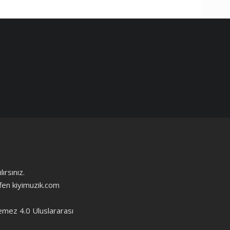
ırsınız.
ütfen kiyimuzik.com
emez 4.0 Uluslararası