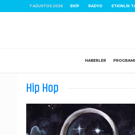
7 AĞUSTOS 2026
EKIP
RADYO
ETKINLIK T
HABERLER
PROGRAM
Hip Hop