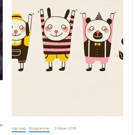
he
Hip Hop
Programlar
·
9 Nisan 2015