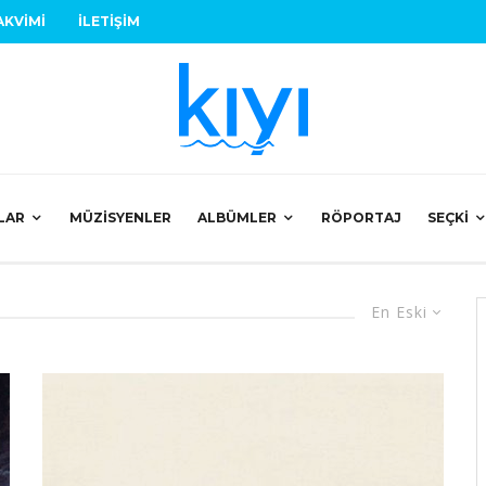
AKVIMI
İLETIŞIM
LAR
MÜZISYENLER
ALBÜMLER
RÖPORTAJ
SEÇKI
En Eski