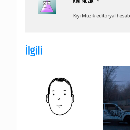
Kıyı Müzik
Kıyı Müzik editoryal hesabı
İlgili