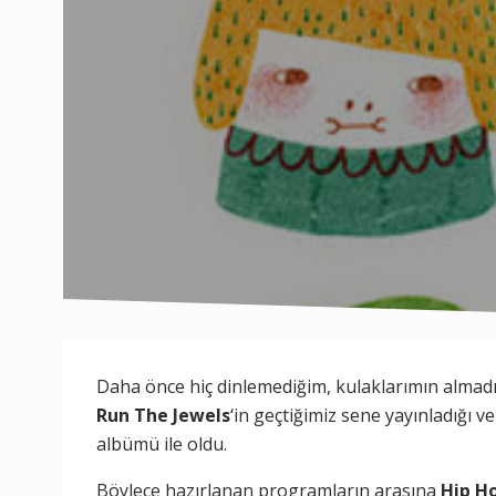
Daha önce hiç dinlemediğim, kulaklarımın almadı
Run The Jewels
‘in geçtiğimiz sene yayınladığı ve
albümü ile oldu.
Böylece hazırlanan programların arasına
Hip H