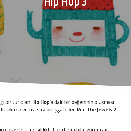
Hip Hop 3
ğı bir tür olan
Hip Hop
‘a dair bir beğeninin oluşması
 listelerde en üst sıraları işgal eden
Run The Jewels 2
op
da yerleşti, ne sıklıkla hazırlarım bilmiyorum ama