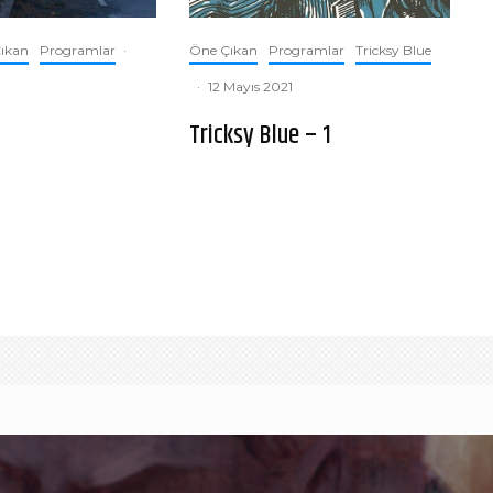
ıkan
Programlar
·
Öne Çıkan
Programlar
Tricksy Blue
·
12 Mayıs 2021
Tricksy Blue – 1