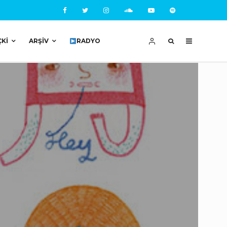
ÇKI
ARŞIV
RADYO