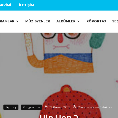
AKVIMI
İLETIŞIM
RAMLAR
MÜZISYENLER
ALBÜMLER
RÖPORTAJ
SE
Hip Hop
Programlar
12 Kasım 2015
Okuma süresi: 1 dakika