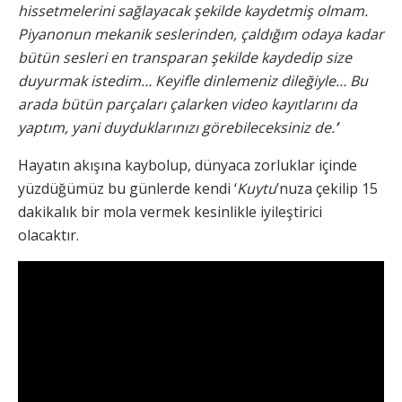
hissetmelerini sağlayacak şekilde kaydetmiş olmam.
Piyanonun mekanik seslerinden, çaldığım odaya kadar
bütün sesleri en transparan şekilde kaydedip size
duyurmak istedim… Keyifle dinlemeniz dileğiyle… Bu
arada bütü
n par
çaları çalarken video kayıtlarını da
yaptım, yani duyduklarınızı g
ö
rebileceksiniz de.’
’
Hayatın akışına kaybolup, dünyaca zorluklar içinde
yüzdüğümüz bu günlerde kendi ‘
Kuytu
’nuza çekilip 15
dakikalık bir mola vermek kesinlikle iyileştirici
olacaktır.