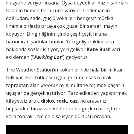
illüzyonu veriyor insana. Oysa duyduklarımızın sınırları
fezanın hemen her ucuna varıyor. Lindeman’ın
doğrudan, sade, güçlü vokalleri her çeşit müzikal
ilhamla birleşip ortaya çok güzel bir serseri mayın
koyuyor. Dinginliğinin içinde çeşit çeşit fırtına
barındıran şarkılar bunlar. Yeri geliyor iklim krizi
hakkında sözler işitiyor, yeri geliyor
Kate Bush
‘vari
eşiklerden (“
Parking Lot
“) geçiyoruz.
The Weather Station’ın kökenlerinde hala bir miktar
folk var. Her
folk
eseri gibi gücünü esas olarak
topraktan alan
Ignorance
, simultane biçimde başarılı
uçuşlar da gerçekleştiriyor. Tarz etiketleri yapıştırmak
kifayetsiz artık;
disko, rock, caz
, ne arasanız
hepsinden biraz var. Ve bütün bu güçleri birleştiren
kara toprak… Ne de olsa isyan dürtüsü oradan.