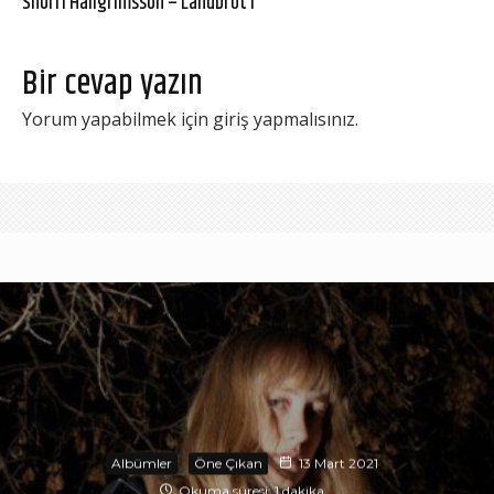
Snorri Hallgrímsson – Landbrot I
Bir cevap yazın
Yorum yapabilmek için
giriş yapmalısınız
.
Albümler
Öne Çıkan
13 Mart 2021
Okuma süresi: 1 dakika