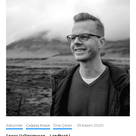
Albümler
Çağdaş Klasik
Öne Çıkan
·
25 Kasım 2020