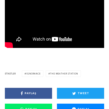
ETIKETLER
IGNORANCE
THE WEATHER STATION
PAYLAŞ
TWEET