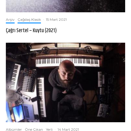
Arşiv
Çağdaş Klasik
·
15 Mart 2021
Çağrı Sertel – Kuytu (2021)
Albümler
Öne Çıkan
Yerli
·
14 Mart 2021