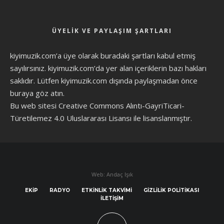
ÜYELIK VE PAYLAŞIM ŞARTLARI
kiyimuzik.com’a üye olarak
buradaki şartları
kabul etmiş
sayılırsınız. kiyimuzik.com’da yer alan içeriklerin bazı hakları
saklıdır. Lütfen kiyimuzik.com dışında paylaşmadan önce
buraya göz atın
.
Bu web sitesi Creative Commons Alıntı-GayriTicari-
Türetilemez 4.0 Uluslararası Lisansı ile lisanslanmıştır.
Web: Andaç Işık
EKIP
RADYO
ETKINLIK TAKVIMI
GIZLILIK POLITIKASI
İLETIŞIM