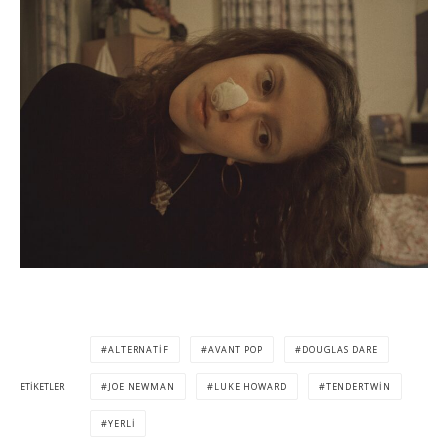
ALTERNATIF
AVANT POP
DOUGLAS DARE
ETIKETLER
JOE NEWMAN
LUKE HOWARD
TENDERTWIN
YERLI