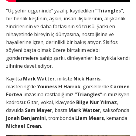
“Üç şehir üçgeninde” yazılıp kaydedilen
“Triangles”
,
bir benlik keşfinin, aşkın, insan ilişkilerinin, alışkanlık
zincirlerinin ve daha fazlasının sözcüsü. Şarkı en
nihayetinde bireyin iç dünyasına, nostaljisine ve
hayallerine içten, derinlikli bir bakış atıyor. Sisifos
söyleni başta olmak üzere birtakım edebi
göndermelere sahip şarkı, dinleyenleri kolaylıkla kendi
zihnine davet ediyor.
Kayıtta
Mark Watter
, mikste
Nick Harris
,
mastering’de
Youness El Harrak
, görsellerde
Carmen
Fortea
imzasına rastladığımız
“Triangles”
ın müzisyen
kadrosu: Gitar, vokal, klavyede
Bilge Nur Yılmaz
,
davulda
Sam Mayer
, basta
Mark Watter
, saksofonda
Jonah Benjamini
, trombonda
Liam Mears
, kemanda
Michael Crean
.