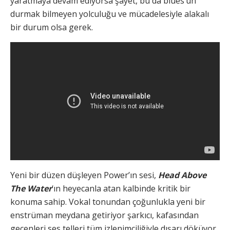
yaratmaya devam ediyorsa şayet, bu da blues’un
durmak bilmeyen yolculuğu ve mücadelesiyle alakalı
bir durum olsa gerek.
Yeni bir düzen düşleyen Power’ın sesi,
Head Above
The Water
‘ın heyecanla atan kalbinde kritik bir
konuma sahip. Vokal tonundan çoğunlukla yeni bir
enstrüman meydana getiriyor şarkıcı, kafasından
geçenleri ses telleri tüm izlenimciliğiyle dışarı döküyor.