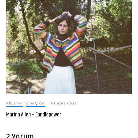
Albümler
Öne Çıkan
·
4 Haziran 2021
Marina Allen – Candlepower
2 Yorum