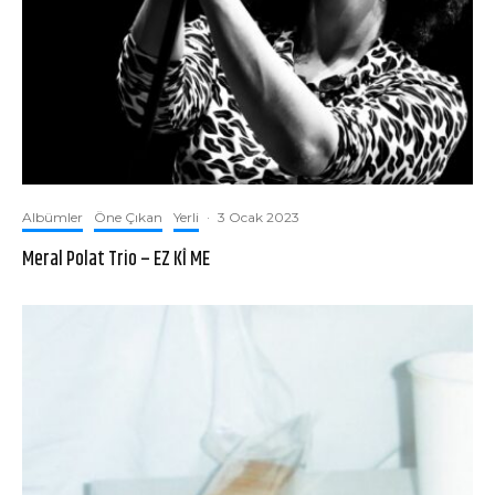
Albümler
Öne Çıkan
Yerli
·
3 Ocak 2023
Meral Polat Trio – EZ KÎ ME