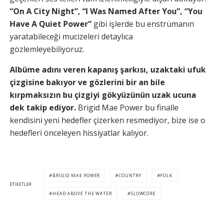
“On A City Night”, “I Was Named After You”, “You
Have A Quiet Power”
gibi işlerde bu enstrümanın
yaratabileceği mucizeleri detaylıca
gözlemleyebiliyoruz.
Albüme adını veren kapanış şarkısı, uzaktaki ufuk
çizgisine bakıyor ve gözlerini bir an bile
kırpmaksızın bu çizgiyi gökyüzünün uzak ucuna
dek takip ediyor.
Brigid Mae Power bu finalle
kendisini yeni hedefler çizerken resmediyor, bize ise o
hedefleri önceleyen hissiyatlar kalıyor.
BRIGID MAE POWER
COUNTRY
FOLK
ETIKETLER
HEAD ABOVE THE WATER
SLOWCORE