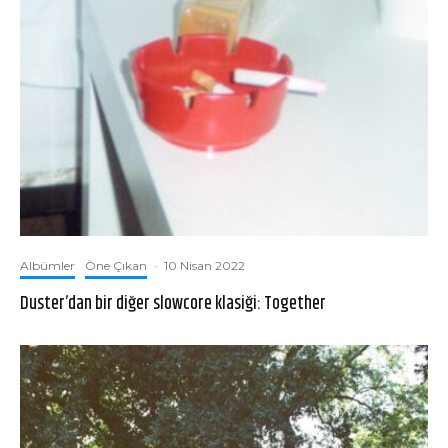
Albümler
Öne Çıkan
·
10 Nisan 2022
Duster’dan bir diğer slowcore klasiği: Together