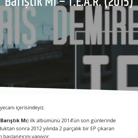
Barıştık Mı – T.E.A.R. (2015)
ecanı içerisindeyiz.
e
Barıştık Mı
) ilk albümünü 2014’ün son günlerinde
duktan sonra 2012 yılında 2 parçalık bir EP çıkaran
 başlangıcını yapıyor.