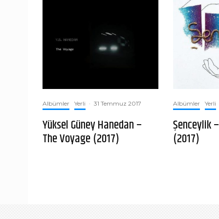
Albümler
Yerli
·
31 Temmuz 2017
Albümler
Yerli
Yüksel Güney Hanedan –
Şenceylik –
The Voyage (2017)
(2017)