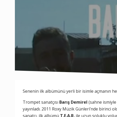
Senenin ilk albümünü yerli bir isimle açmanın hey
Trompet sanatçısı
Barış Demirel
(sahne ismiyl
yayınladı. 2011 Roxy Müzik Günleri’nde birinci ol
sanatçı, ilk albümü
T.E.A.R.
ile uzun soluklu yolun