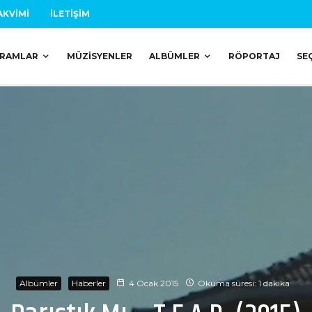
AKVIMI
İLETIŞIM
RAMLAR
MÜZISYENLER
ALBÜMLER
RÖPORTAJ
SE
Albümler
Haberler
4 Ocak 2015
Okuma süresi: 1 dakika