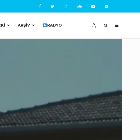
ÇKI
ARŞIV
RADYO