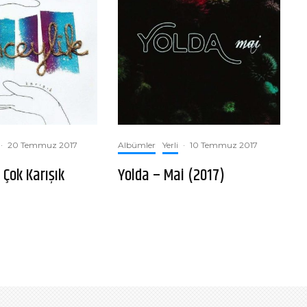
·
20 Temmuz 2017
Albümler
Yerli
·
10 Temmuz 2017
 Çok Karışık
Yolda – Mai (2017)