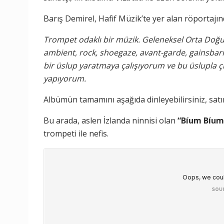
Barış Demirel, Hafif Müzik’te yer alan röportajın
Trompet odaklı bir müzik. Geleneksel Orta Doğu
ambient, rock, shoegaze, avant-garde, gainsbar
bir üslup yaratmaya çalışıyorum ve bu üslupla çı
yapıyorum.
Albümün tamamını aşağıda dinleyebilirsiniz, satı
Bu arada, aslen İzlanda ninnisi olan
“Bíum Bíum
trompeti ile nefis.